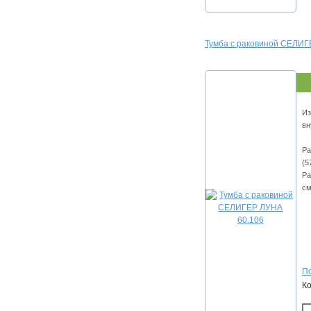
Тумба с раковиной СЕЛИГ
Из
вн
Ра
(5
Ра
см
По
К