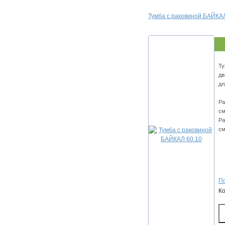
Тумба с раковиной БАЙКАЛ
Ту
дв
дл
Ра
см
Ра
см
По
К