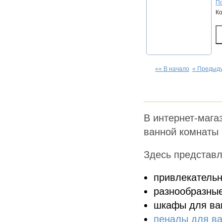
По
К
«« В начало
« Предыд
В интернет-мага
ванной комнаты 
Здесь представл
привлекательн
разнообразны
шкафы для ва
пеналы для в