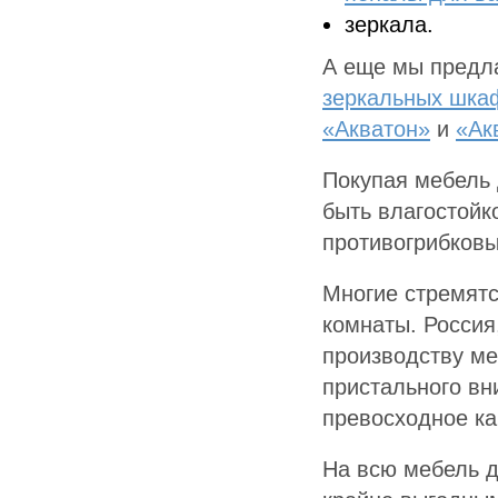
зеркала.
А еще мы предла
зеркальных шка
«Акватон»
и
«Ак
Покупая мебель 
быть влагостойк
противогрибков
Многие стремятс
комнаты. Россия
производству ме
пристального вн
превосходное ка
На всю мебель д