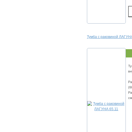
Тумба с раковиной ЛАГУНА
Ту
вн
Ра
(6
Ра
см