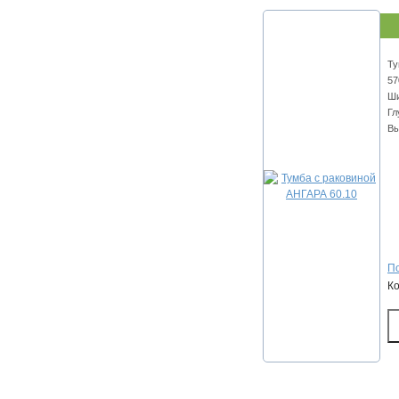
Ту
57
Ши
Гл
Вы
По
К