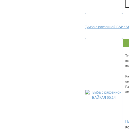
Тумба с раковиной БАЙКАЛ
Ту
вс
по
Ра
см
Ра
см
По
К