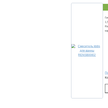
Ги
1,
Ra
ка
По
К