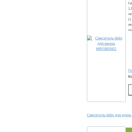
Ги
1,
ле
(1
ав
ск
По
К
Смеситель Iddis для кухн