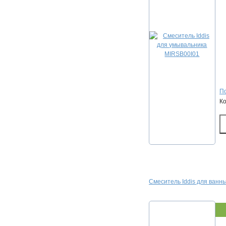
По
К
Смеситель Iddis для ванн