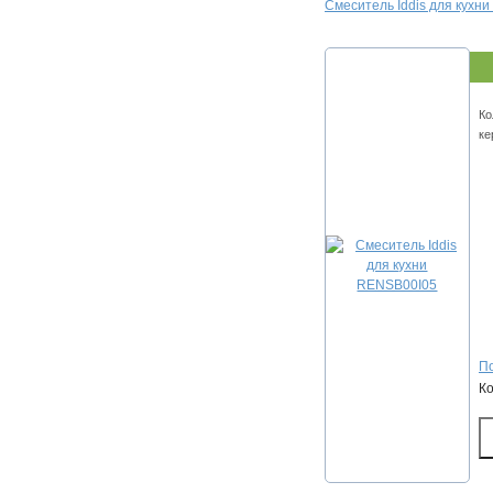
Смеситель Iddis для кухн
Ко
ке
По
К