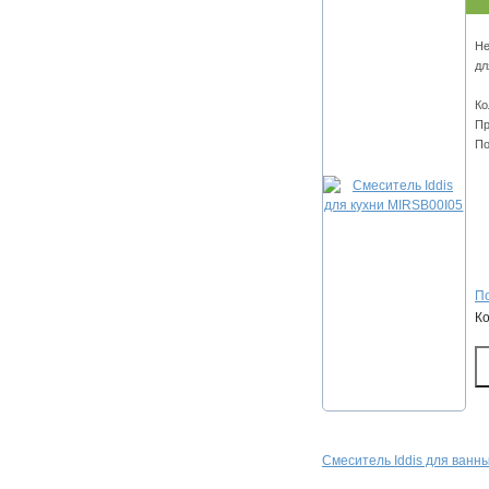
Не
дл
Ко
Пр
По
По
К
Смеситель Iddis для ван