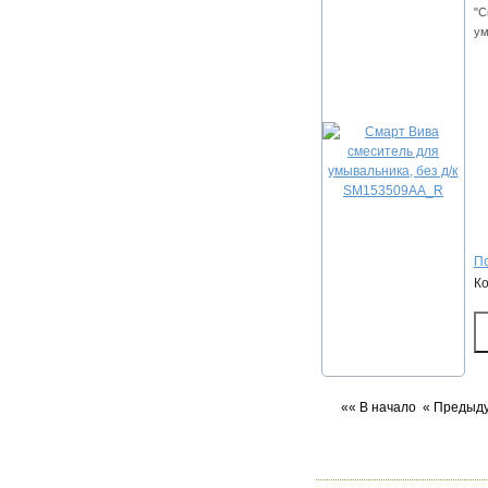
"С
ум
По
К
«« В начало
« Предыд