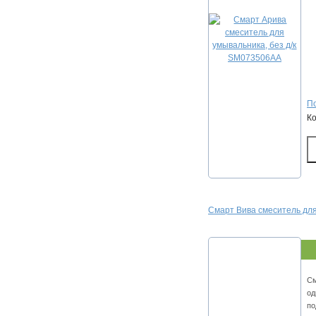
По
К
Смарт Вива смеситель дл
См
од
по