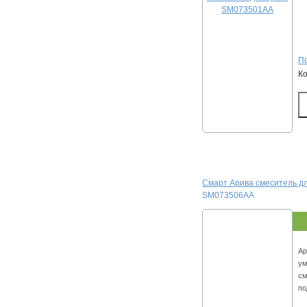
По
К
Смарт Арива смеситель дл
SM073506AA
Ар
ум
см
по