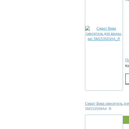
По
К
Смарт Вива смеситель для
SM153509AA_R