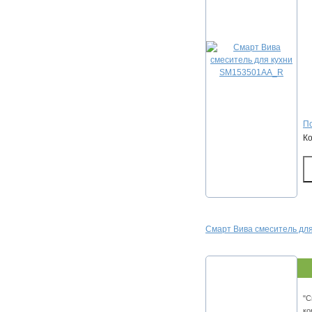
По
К
Смарт Вива смеситель дл
"С
ко