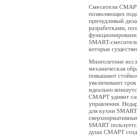
Смесители СМАРТ 
позволяющих подо
причудливый диза
разработками, по
функционированию
SMART-смесители 
которые существе
Многолетние иссл
механическая обра
повышают стойкос
увеличивают сро
идеально впишутс
СМАРТ удивит сам
управления. Неда
для кухни SMART
сверхнормативным
SMART пользуется
душа СМАРТ созда