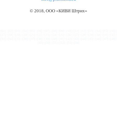
© 2018, ООО «КИВИ Штрих»
[01]
|
[02]
|
[03]
|
[04]
|
[05]
|
[06]
|
[07]
|
[08]
|
[09]
|
[10]
|
[11]
|
[12]
|
[13]
|
[14]
|
[15]
|
[16]
|
[17]
|
[18]
|
[19]
|
[20]
|
[21]
|
[22]
|
[23]
|
[24]
|
[25]
|
[26]
|
[27]
|
[28]
|
[29]
|
[30]
|
[31]
|
[32]
|
[33]
|
[34]
|
[35]
|
[36]
|
[37]
|
[38]
|
[39]
|
[40]
|
[41]
|
[42]
|
[43]
|
[44]
|
[45]
|
[46]
|
[47]
|
[48]
|
[49]
|
[50]
|
[51]
|
[52]
|
[53]
|
[54]