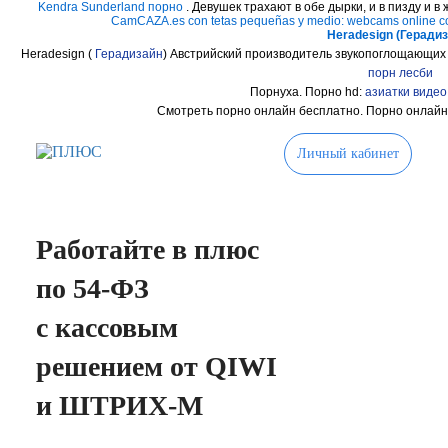
Kendra Sunderland порно
. Девушек трахают в обе дырки, и в пизду и в 
CamCAZA.es con tetas pequeñas y medio: webcams online c
Heradesign (Герадиз
Heradesign (
Герадизайн
) Австрийский производитель звукопоглощающих 
порн лесби
Порнуха. Порно hd:
азиатки видео
Смотреть порно онлайн бесплатно. Порно онлайн
Личный кабинет
Работайте в плюс
по 54-ФЗ
с кассовым
решением от QIWI
и ШТРИХ-М