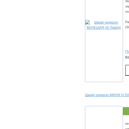
Ле
зе
по
Ра
(5
По
К
Шкаф-зеркало МИНИ Н-50
не
шк