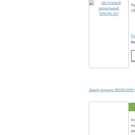
Ра
(3
По
К
Шкаф-зеркало ВЕНЕЦИЯ-5
Кл
ко
ре