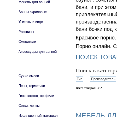
Мебель для ванной
бани, и при это
Ванны акриловые
привлекательный
производственна
Унитазы и биде
бани бочки под 
Раковины
Красивое порно.
Смесители
Порно онлайн. С
Аксессуары для ванной
ПОИСК ТОВА
СТРОЙМАТЕРИАЛЫ
Поиск в катего
Сухие смеси
Тип
Производитель
Пены, герметики
Всего товаров:
382
Гипсокартон, профили
Сбросить фильтр
Сетки, ленты
МЕБЕЛЬ Д
Изоляционный материал