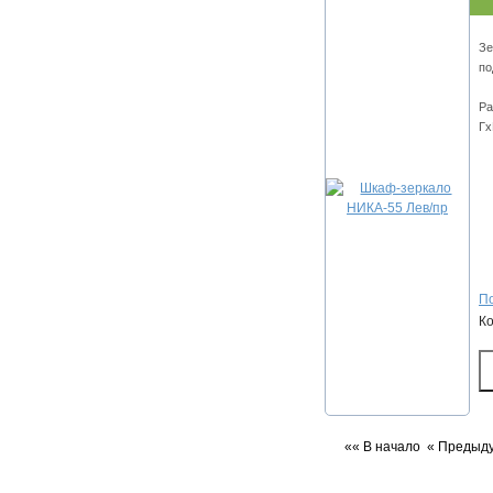
Зе
по
Ра
Гх
По
К
«« В начало
« Предыд