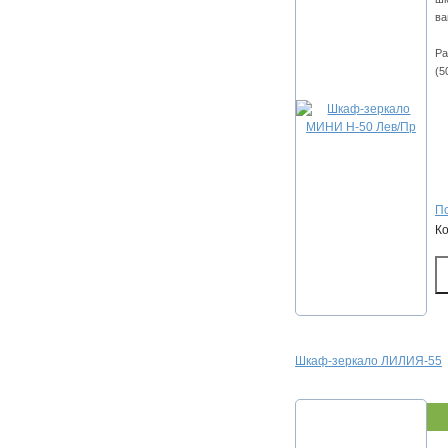
ва
Ра
(5
По
К
Шкаф-зеркало ЛИЛИЯ-55