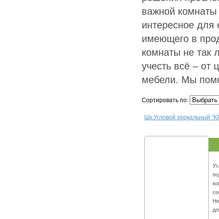
важной комнаты 
интересное для 
имеющего в про
комнаты не так л
учесть всё – от
мебели. Мы пом
Сортировать по:
Шк.Угловой зеркальный "К
Уг
по
ко
со
Не
дл