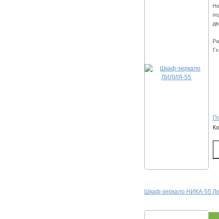
Не
по
дв
Ра
Гх
По
К
Шкаф-зеркало НИКА-55 Ле