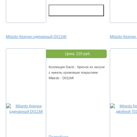
Milardo Крючок одинарный D011MI
Milardo Крючок
Цена:
220 руб.
Коллекция Davis - Крючок из латуни
с никель-хромовым покрытием
Milardo - D011MI