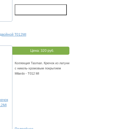
 двойной T012MI
Цена:
320 руб.
Коллекция Tasman. Крючок из латуни
с никель-хромовым покрытием
Milardo - T012 MI