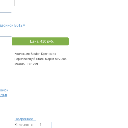
 двойной B012MI
Цена:
410 руб.
Коллекция Bosfor. Крючок из
нержавеющей стали марки AISI 304
Milardo - B012MI
Подробнее...
Количество: