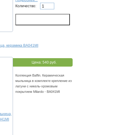
Подробнее...
Количество:
ца, керамика BA041MI
Цена:
540 руб.
Коллекция Baffin. Керамическая
мыльница в комплекте крепление из
латуни с никель-хромовым
покрытием Milardo - BA041MI