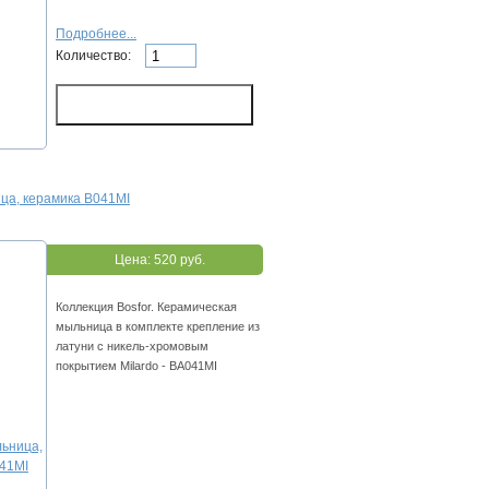
Подробнее...
Количество:
ца, керамика B041MI
Цена:
520 руб.
Коллекция Bosfor. Керамическая
мыльница в комплекте крепление из
латуни с никель-хромовым
покрытием Milardo - BA041MI