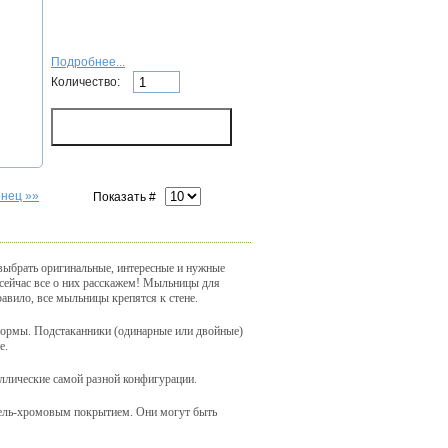
Подробнее...
Количество:
онец »»
Показать #
выбрать оригинальные, интересные и нужные
 сейчас все о них расскажем! Мыльницы для
авило, все мыльницы крепятся к стене.
 формы. Подстаканники (одинарные или двойные)
е.
аллические самой разной конфигурации.
кель-хромовым покрытием. Они могут быть