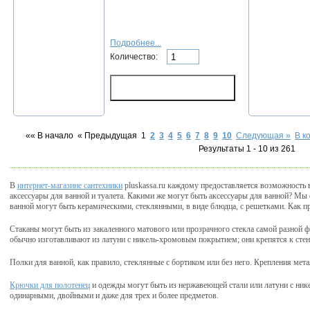
Подробнее...
Количество:
«« В начало
« Предыдущая
1
2
3
4
5
6
7
8
9
10
Следующая »
В к
Результаты 1 - 10 из 261
В
интернет-магазине сантехники
pluskassa.ru каждому предоставляется возможность 
аксессуары для ванной и туалета. Какими же могут быть аксессуары для ванной? Мы
ванной могут быть керамическими, стеклянными, в виде блюдца, с решетками. Как пр
Стаканы могут быть из закаленного матового или прозрачного стекла самой разной
обычно изготавливают из латуни с никель-хромовым покрытием; они крепятся к стен
Полки для ванной, как правило, стеклянные с бортиком или без него. Крепления мет
Крючки для полотенец
и одежды могут быть из нержавеющей стали или латуни с ни
одинарными, двойными и даже для трех и более предметов.