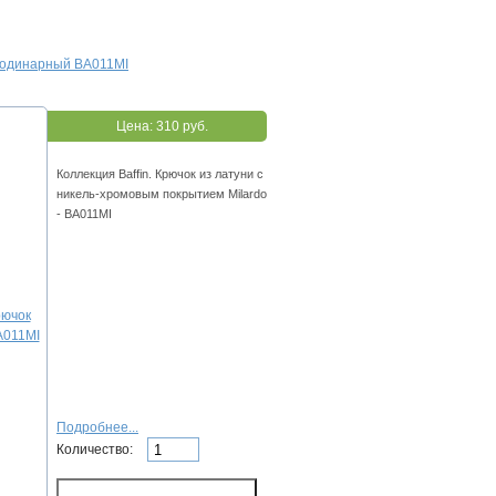
к одинарный BA011MI
Цена:
310 руб.
Коллекция Baffin. Крючок из латуни с
никель-хромовым покрытием Milardo
- BA011MI
Подробнее...
Количество: