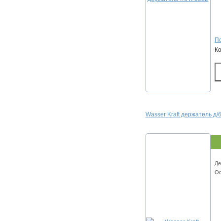
По
К
Wasser Kraft держатель д
Де
Od