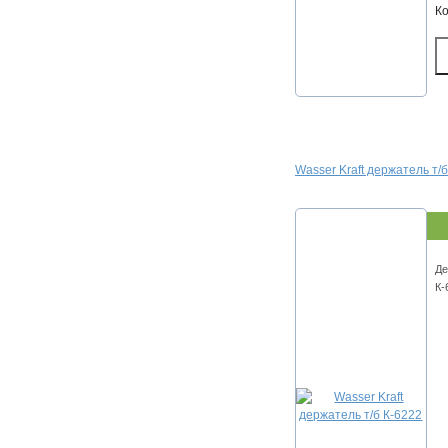
К
Wasser Kraft держатель т/
Де
К-