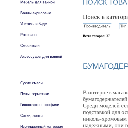
ПОИСК ТОВА
Мебель для ванной
Ванны акриловые
Поиск в катего
Унитазы и биде
Производитель
Тип
Раковины
Всего товаров:
37
Смесители
Сбросить фильтр
Аксессуары для ванной
БУМАГОДЕ
СТРОЙМАТЕРИАЛЫ
Сухие смеси
В интернет-магази
Пены, герметики
бумагодержателей 
Среди моделей ес
Гипсокартон, профили
подставкой для ос
Сетки, ленты
никель-хромовым 
надежными, они г
Изоляционный материал