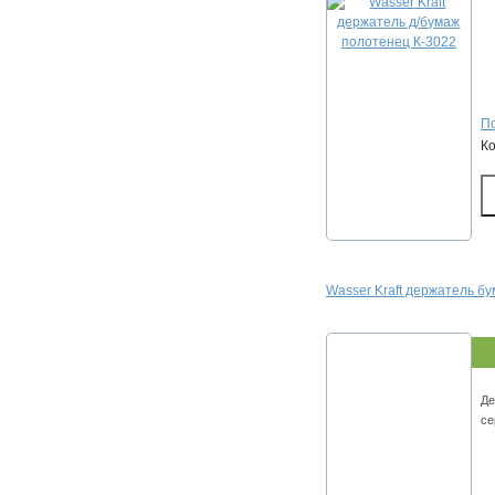
По
К
Wasser Kraft держатель б
Де
се