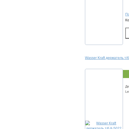
По
К
Wasser Kraft держатель т/
Де
Le