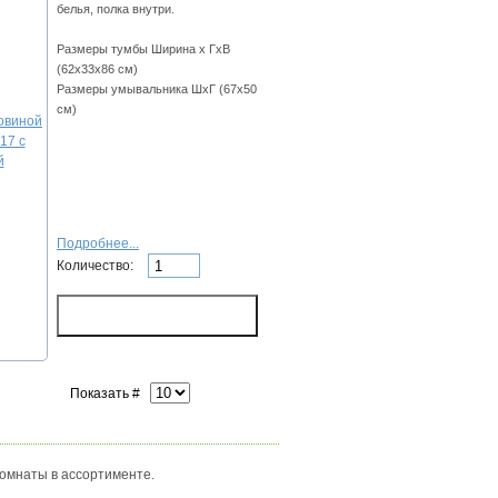
белья, полка внутри.
Размеры тумбы Ширина х ГхВ
(62х33х86 см)
Размеры умывальника ШхГ (67х50
см)
Подробнее...
Количество:
Показать #
комнаты в ассортименте.