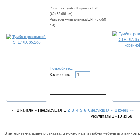
Размеры тумбы Ширина х ГхВ
(62х32х86 см)
Размеры умывальника ШхГ (67х50
см)
Подробнее...
Количество:
«« В начало
« Предыдущая
1
2
3
4
5
6
Следующая »
В конец »»
Результаты 1 - 10 из 58
В интернет-магазине pluskassa.ru можно найти любую мебель для ванной 