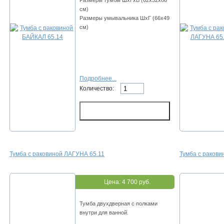
Размеры тумбы ШхГхВ (62х32х86
см)
Размеры умывальника ШхГ (66х49
см)
Подробнее...
Количество:
Тумба с раковиной ЛАГУНА 65.11
Тумба с раков
Цена:
4 700 руб.
Тумба двухдверная с полками
внутри для ванной.