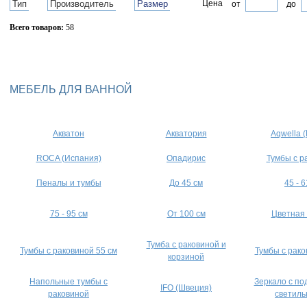
Тип
Производитель
Размер
Цена
от
до
Всего товаров:
58
Сбросить фильтр
МЕБЕЛЬ ДЛЯ ВАННОЙ
Акватон
Акватория
Aqwella 
ROCA (Испания)
Опадирис
Тумбы с р
Пеналы и тумбы
До 45 см
45 - 6
75 - 95 см
От 100 см
Цветная
Тумба с раковиной и
Тумбы с раковиной 55 см
Тумбы с рако
корзиной
Напольные тумбы с
Зеркало с по
IFO (Швеция)
раковиной
светиль