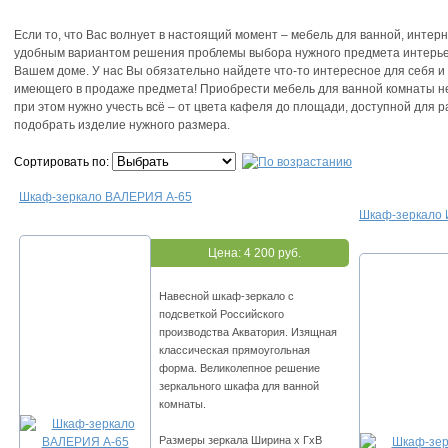
Если то, что Вас волнует в настоящий момент – мебель для ванной, интер
удобным вариантом решения проблемы выбора нужного предмета интерье
Вашем доме. У нас Вы обязательно найдете что-то интересное для себя и 
имеющего в продаже предмета! Приобрести мебель для ванной комнаты не т
при этом нужно учесть всё – от цвета кафеля до площади, доступной дл
подобрать изделие нужного размера.
Сортировать по:
Шкаф-зеркало ВАЛЕРИЯ А-65
Шкаф-зеркало 
Цена:
4 200 руб.
Навесной шкаф-зеркало с
подсветкой Российского
производства Акватория. Изящная
классическая прямоугольная
форма. Великолепное решение
зеркального шкафа для ванной
комнаты.
Размеры зеркала Ширина х ГхВ