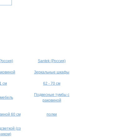
(Россия)
Santek (Россия)
аковиной
Зеркальные шкафы
1 см
62 - 70 см
Подвесные тумбы с
 мебель
раковиной
виной 60 см
полки
дсветкой (со
ником)