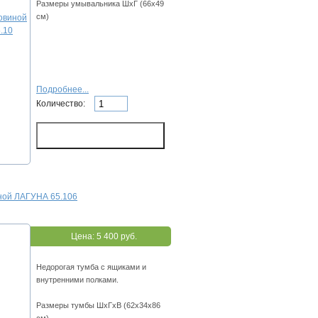
Размеры умывальника ШхГ (66х49
см)
Подробнее...
Количество:
иной ЛАГУНА 65.106
Цена:
5 400 руб.
Недорогая тумба с ящиками и
внутренними полками.
Размеры тумбы ШхГхВ (62х34х86