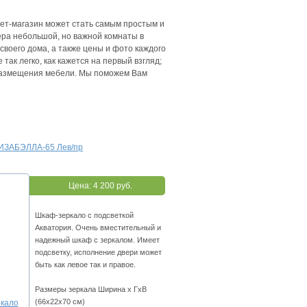
нет-магазин может стать самым простым и
ра небольшой, но важной комнаты в
своего дома, а также цены и фото каждого
ак легко, как кажется на первый взгляд;
я размещения мебели. Мы поможем Вам
ИЗАБЭЛЛА-65 Лев/пр
Цена:
4 200 руб.
Шкаф-зеркало с подсветкой
Акватория. Очень вместительный и
надежный шкаф с зеркалом. Имеет
подсветку, исполнение двери может
быть как левое так и правое.
Размеры зеркала Ширина х ГхВ
(66х22х70 см)