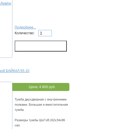
Подробнее...
Количество:
иной БАЙКАЛ 65.10
Цена:
4 800 руб.
Тумба двухдверная с внутренними
полками. Большая и вместительная
тумба.
Размеры тумбы ШхГхВ (62х34х86
см)