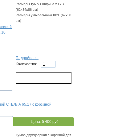
Размеры тумбы Ширина х ГхВ
(62х34х86 см)
Размеры умывальника ШхГ (67х50
см)
Подробнее...
Количество:
ной СТЕЛЛА 65.17 с корзиной
Цена:
5 400 руб.
Тумба двухдверная с корзиной для