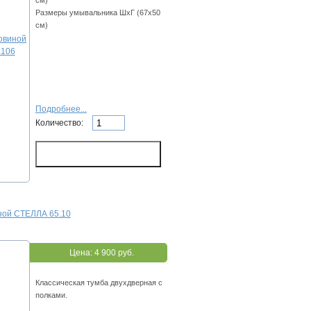
см)
Размеры умывальника ШхГ (67х50
см)
Подробнее...
Количество:
иной СТЕЛЛА 65.10
Цена:
4 900 руб.
Классическая тумба двухдверная с
полками.