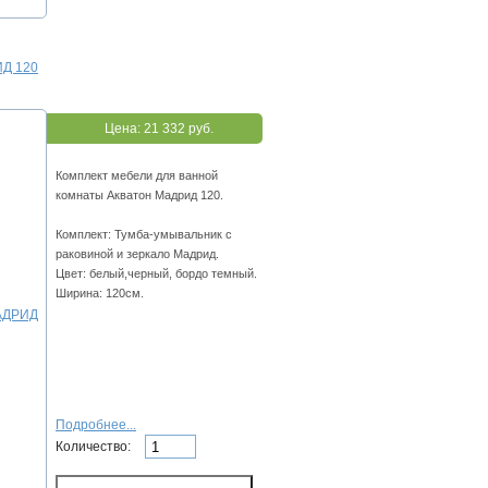
ИД 120
Цена:
21 332 руб.
Комплект мебели для ванной
комнаты Акватон Мадрид 120.
Комплект: Тумба-умывальник с
раковиной и зеркало Мадрид.
Цвет: белый,черный, бордо темный.
Ширина: 120см.
Подробнее...
Количество: