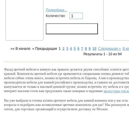
Подробнее...
Количество:
«« В начало
« Предыдущая
1
2
3
4
5
6
7
8
9
10
Следующая »
В к
Результаты 1 - 10 из 94
Фасад цветной мебели в ванную как правило делается двумя способами: клеится цвет
краской. Комплекты цветной мебели где применяется специальная пленка дешевле то
мебели сейчас очень много, можно встретить мебель из Европы, Азии и производств
производители мебели для ванной российского производства, и главное их достоинст
выпускается не только в высокой ценовой группе, можно встретить эту мебель и в ср
интернет магазин готов вам предложить также изящные и надежные
аксессуары для 
Вы уже выбрали и готовы купить цветную мебель для ванной комнаты или у вас есть
вопросы и подобрать вам великолепные цветные комплекты для вас! Мы реализуем меб
оптом, для торговых организаций и осуществляем доставку по Москве.
Складочная д.1 кор.5
тел.:
(495) 514-87-20
e-mail:
info@pluskassa.r