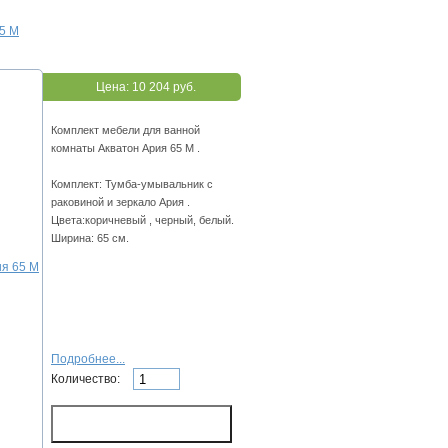
5 М
Цена:
10 204 руб.
Комплект мебели для ванной
комнаты Акватон Ария 65 М .
Комплект: Тумба-умывальник с
раковиной и зеркало Ария .
Цвета:коричневый , черный, белый.
Ширина: 65 см.
Подробнее...
Количество: