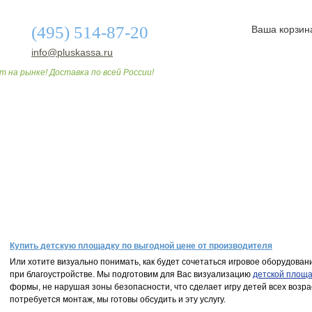
(495) 514-87-20
Ваша корзин
info@pluskassa.ru
т на рынке! Доставка по всей России!
О МАГАЗИНЕ
ДОСТАВКА И ОПЛАТА
СТАТЬИ
Купить детскую площадку по выгодной цене от производителя
Или хотите визуально понимать, как будет сочетаться игровое оборудован
при благоустройстве. Мы подготовим для Вас визуализацию
детской площ
формы, не нарушая зоны безопасности, что сделает игру детей всех возра
потребуется монтаж, мы готовы обсудить и эту услугу.