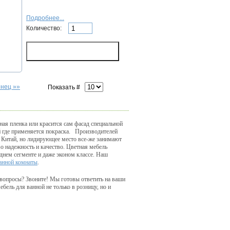
Подробнее...
Количество:
онец »»
Показать #
ная пленка или красится сам фасад специальной
й где применяется покраска. Производителей
а Китай, но лидирующее место все-же занимают
во надежность и качество. Цветная мебель
еднем сегменте и даже эконом классе. Наш
ванной комнаты
.
 вопросы? Звоните! Мы готовы ответить на ваши
ель для ванной не только в розницу, но и
u