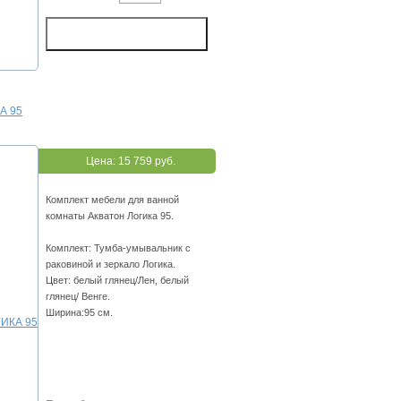
А 95
Цена:
15 759 руб.
Комплект мебели для ванной
комнаты Акватон Логика 95.
Комплект: Тумба-умывальник с
раковиной и зеркало Логика.
Цвет: белый глянец/Лен, белый
глянец/ Венге.
Ширина:95 см.