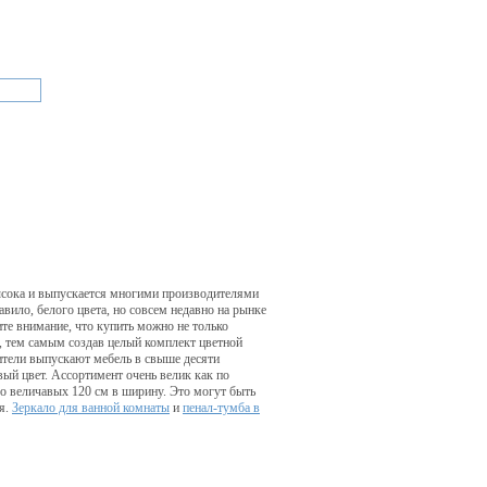
высока и выпускается многими производителями
вило, белого цвета, но совсем недавно на рынке
ите внимание, что купить можно не только
й, тем самым создав целый комплект цветной
ители выпускают мебель в свыше десяти
вый цвет. Ассортимент очень велик как по
до величавых 120 см в ширину. Это могут быть
ья.
Зеркало для ванной комнаты
и
пенал-тумба в