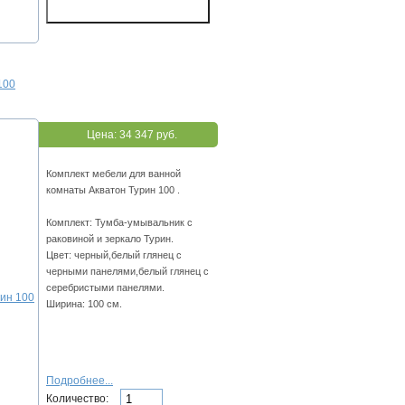
100
Цена:
34 347 руб.
Комплект мебели для ванной
комнаты Акватон Турин 100 .
Комплект: Тумба-умывальник с
раковиной и зеркало Турин.
Цвет: черный,белый глянец с
черными панелями,белый глянец с
серебристыми панелями.
Ширина: 100 см.
Подробнее...
Количество: