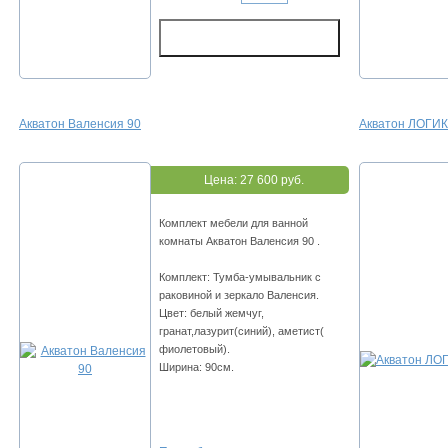
Акватон Валенсия 90
Акватон ЛОГИК
Цена:
27 600 руб.
Комплект мебели для ванной
комнаты Акватон Валенсия 90 .
Комплект: Тумба-умывальник с
раковиной и зеркало Валенсия.
Цвет: белый жемчуг,
гранат,лазурит(синий), аметист(
фиолетовый).
Ширина: 90см.