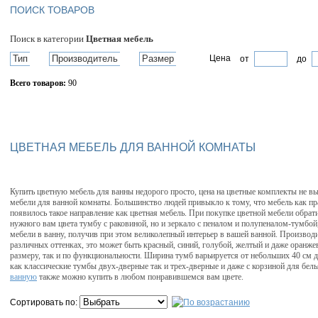
ПОИСК ТОВАРОВ
Поиск в категории
Цветная мебель
Тип
Производитель
Размер
Цена
от
до
Всего товаров:
90
Сбросить фильтр
ЦВЕТНАЯ МЕБЕЛЬ ДЛЯ ВАННОЙ КОМНАТЫ
Купить цветную мебель для ванны недорого просто, цена на цветные комплекты не 
мебели для ванной комнаты. Большинство людей привыкло к тому, что мебель как пра
появилось такое направление как цветная мебель. При покупке цветной мебели обрат
нужного вам цвета тумбу с раковиной, но и зеркало с пеналом и полупеналом-тумбо
мебели в ванну, получив при этом великолепный интерьер в вашей ванной. Производ
различных оттенках, это может быть красный, синий, голубой, желтый и даже оранже
размеру, так и по функциональности. Ширина тумб варьируется от небольших 40 см 
как классические тумбы двух-дверные так и трех-дверные и даже с корзиной для бел
ванную
также можно купить в любом понравившемся вам цвете.
Сортировать по: