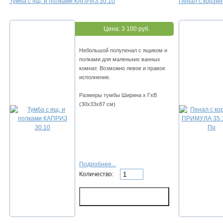
Тумба с ящ. и полками КАПРИЗ 30.10
Пенал с корзи
Цена:
3 100 руб.
Небольшой полупенал с ящиком и
полками для маленьких ванных
комнат. Возможно левое и правое
исполнение.
Размеры тумбы Ширина х ГхВ
(30х33х87 см)
Подробнее...
Количество: