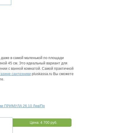
ь даже в самой маленькой по площади
ной 45 см. Это идеальный вариант для
нии с ванной комнатой. Самой практичной
газине сантехники
pluskassa.ru Вы сможете
те.
ми ПРИМУЛА 26.10 Лев/Пр
Цена:
4 700 руб.