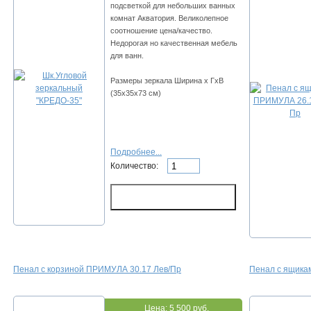
подсветкой для небольших ванных
комнат Акватория. Великолепное
соотношение цена/качество.
Недорогая но качественная мебель
для ванн.
Размеры зеркала Ширина х ГхВ
(35х35х73 см)
Подробнее...
Количество:
Пенал с корзиной ПРИМУЛА 30.17 Лев/Пр
Пенал с ящика
Цена:
5 500 руб.