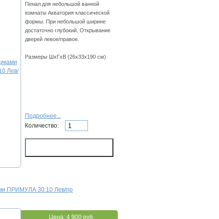
Пенал для небольшой ванной
комнаты Акватория классической
формы. При небольшой ширине
достаточно глубокий. Открывание
дверей левое/правое.
Размеры ШхГхВ (26х33х190 см)
Подробнее...
Количество:
ми ПРИМУЛА 30.10 Лев/пр
Цена:
4 900 руб.