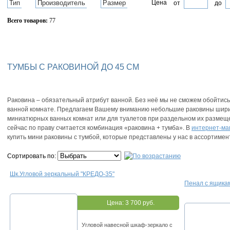
Тип
Производитель
Размер
Цена
от
до
Всего товаров:
77
Сбросить фильтр
ТУМБЫ С РАКОВИНОЙ ДО 45 СМ
Раковина – обязательный атрибут ванной. Без неё мы не сможем обойтис
ванной комнате. Предлагаем Вашему вниманию небольшие раковины шири
миниатюрных ванных комнат или для туалетов при раздельном их размеще
сейчас по праву считается комбинация «раковина + тумба». В
интернет-ма
купить мини раковины с тумбой, которые представлены у нас в ассортимен
Сортировать по:
Шк.Угловой зеркальный "КРЕДО-35"
Пенал с ящика
Цена:
3 700 руб.
Угловой навесной шкаф-зеркало с