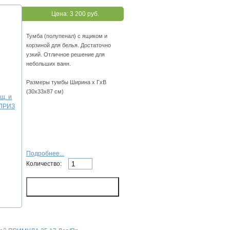
Цена:
3 200 руб.
Тумба (полупенал) с ящиком и
корзиной для белья. Достаточно
узкий. Отличное решение для
небольших ванн.
Размеры тумбы Ширина х ГхВ
(30х33х87 см)
Подробнее...
Количество: