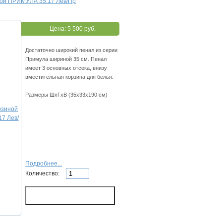
ной ПРИМУЛА 35.17 Лев/Пр
Цена:
5 500 руб.
Достаточно широкий пенал из серии
Примула шириной 35 см. Пенал
имеет 3 основных отсека, внизу
вместительная корзина для белья.
Размеры ШхГхВ (35х33х190 см)
Подробнее...
Количество: