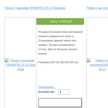
Пенал с ящиками ПРИМУЛА 35.10 Лев/прав
Тумба с ящ. и 
Цена:
4 900 руб.
Не дорогой шкаф-пенал для ванной
комнаты бюджетного класса.
Открывание дверей левое или
правое. Четыре независимых
отсека. Для не больших ванных
комнат.
Размеры ШхГхВ (35х33х190 см)
Подробнее...
Количество: