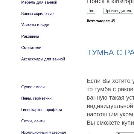
Поиск в катего
Мебель для ванной
Тип
Производитель
Ванны акриловые
Всего товаров:
45
Унитазы и биде
Сбросить фильтр
Раковины
Смесители
ТУМБА С Р
Аксессуары для ванной
СТРОЙМАТЕРИАЛЫ
Если Вы хотите 
Сухие смеси
то тумба с раков
ванную такая ус
Пены, герметики
индивидуальной 
Гипсокартон, профили
настоящим украш
Сетки, ленты
Вы сможете купи
Изоляционный материал