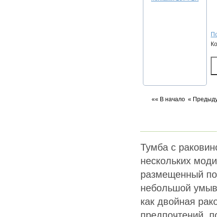
По
К
«« В начало
« Предыд
Тумба с раковин
нескольких моди
размещенный пов
небольшой умыва
как двойная рак
предпочтений, п