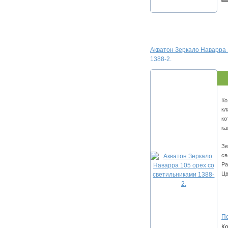
Акватон Зеркало Наварра 
1388-2.
Ко
кл
ко
ка
Зе
св
Ра
Цв
По
К