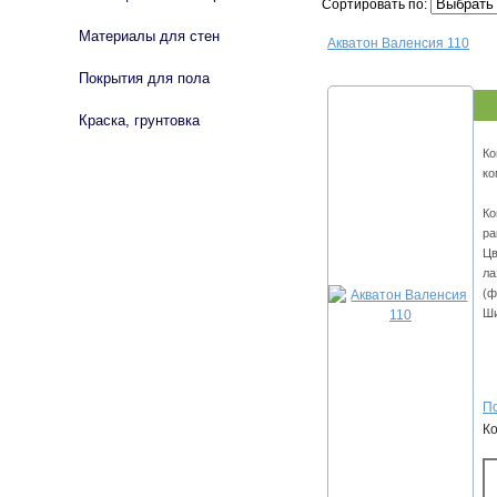
Сортировать по:
Материалы для стен
Акватон Валенсия 110
Покрытия для пола
Краска, грунтовка
Ко
ко
Ко
ра
Цв
ла
(ф
Ши
По
К