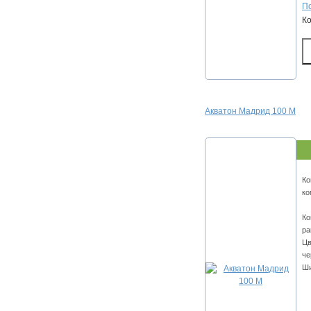
По
К
Акватон Мадрид 100 М
Ко
ко
Ко
ра
Цв
че
Ши