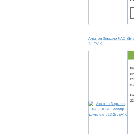
Акватон Зеркало ЛАС-ВЕГА
2(LEV)K
Ши
гн
ко
мр
Ра
22