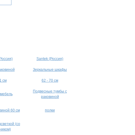
(Россия)
Santek (Россия)
аковиной
Зеркальные шкафы
1 см
62 - 70 см
Подвесные тумбы с
 мебель
раковиной
виной 60 см
полки
дсветкой (со
ником)