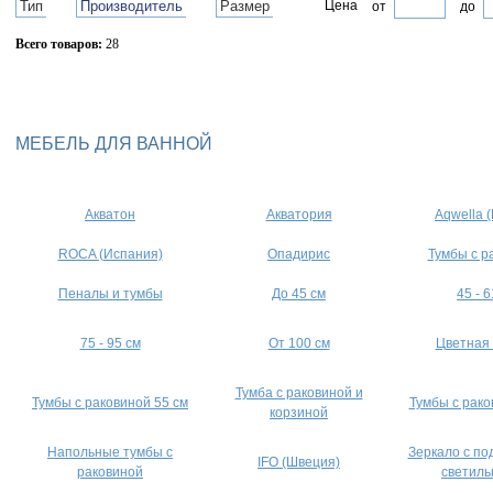
Тип
Производитель
Размер
Цена
от
до
Всего товаров:
28
Сбросить фильтр
МЕБЕЛЬ ДЛЯ ВАННОЙ
Акватон
Акватория
Aqwella 
ROCA (Испания)
Опадирис
Тумбы с р
Пеналы и тумбы
До 45 см
45 - 6
75 - 95 см
От 100 см
Цветная
Тумба с раковиной и
Тумбы с раковиной 55 см
Тумбы с рако
корзиной
Напольные тумбы с
Зеркало с по
IFO (Швеция)
раковиной
светиль