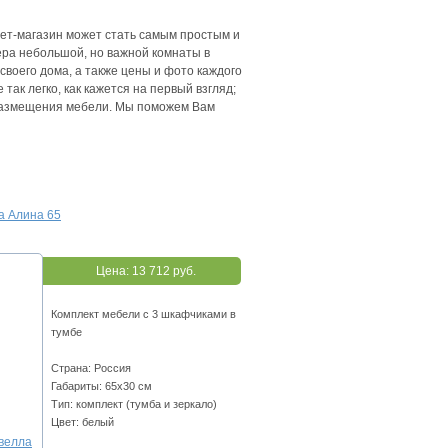
нет-магазин может стать самым простым и
ра небольшой, но важной комнаты в
своего дома, а также цены и фото каждого
ак легко, как кажется на первый взгляд;
я размещения мебели. Мы поможем Вам
а Алина 65
Цена:
13 712 руб.
Комплект мебели с 3 шкафчиками в
тумбе
Страна: Россия
Габариты: 65х30 см
Тип: комплект (тумба и зеркало)
Цвет: белый