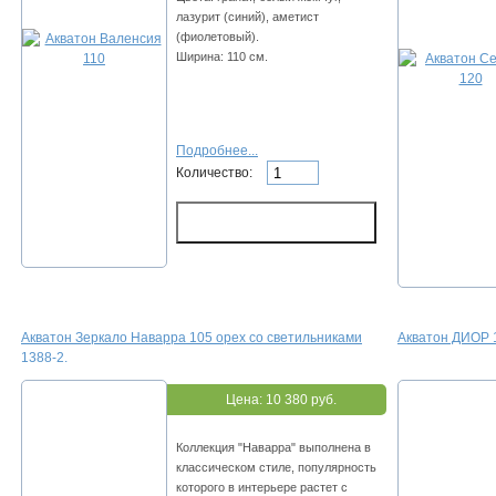
лазурит (синий), аметист
(фиолетовый).
Ширина: 110 см.
Подробнее...
Количество:
Акватон Зеркало Наварра 105 орех со светильниками
Акватон ДИОР 
1388-2.
Цена:
10 380 руб.
Коллекция "Наварра" выполнена в
классическом стиле, популярность
которого в интерьере растет с