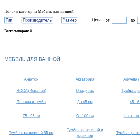
Поиск в категории
Мебель для ванной
Тип
Производитель
Размер
Цена
от
до
Всего товаров:
0
Сбросить фильтр
МЕБЕЛЬ ДЛЯ ВАННОЙ
Акватон
Акватория
Aqwella 
ROCA (Испания)
Опадирис
Тумбы с р
Пеналы и тумбы
До 45 см
45 - 6
75 - 95 см
От 100 см
Цветная
Тумба с раковиной и
Тумбы с раковиной 55 см
Тумбы с рако
корзиной