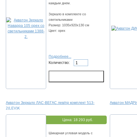
каждым днем.
Зеркало в комплекте со
светильниками
Размер: 1035х920х130 см
Цвет: орех
Подробнее...
Количество:
Акватон Зеркало ЛАС-ВЕГАС лев/пр комплект 513-
Акватон МАДР
2(LEV)K
Цена:
18 293 руб.
Шикарная угловая модель с