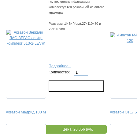
гнутоклееными фасадами;
комплектуется раковиной из литого
мрамора.
Размеры ШхВхГ(см):27х110х80 и
22х110х80
Подробнее...
Количество:
Акватон Мадрид 100 М
Акватон ОТЕЛЬ
Цена:
20 356 руб.