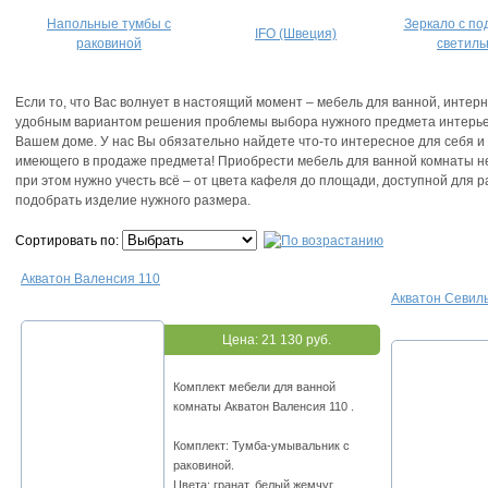
Напольные тумбы с
Зеркало с по
IFO (Швеция)
раковиной
светиль
Если то, что Вас волнует в настоящий момент – мебель для ванной, интер
удобным вариантом решения проблемы выбора нужного предмета интерье
Вашем доме. У нас Вы обязательно найдете что-то интересное для себя и 
имеющего в продаже предмета! Приобрести мебель для ванной комнаты не т
при этом нужно учесть всё – от цвета кафеля до площади, доступной дл
подобрать изделие нужного размера.
Сортировать по:
Акватон Валенсия 110
Акватон Севил
Цена:
21 130 руб.
Комплект мебели для ванной
комнаты Акватон Валенсия 110 .
Комплект: Тумба-умывальник с
раковиной.
Цвета: гранат, белый жемчуг,