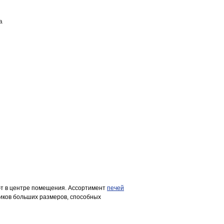
а
ПОСТАВЩИКАМ
КОНТАКТЫ
ют в центре помещения. Ассортимент
печей
иков больших размеров, способных