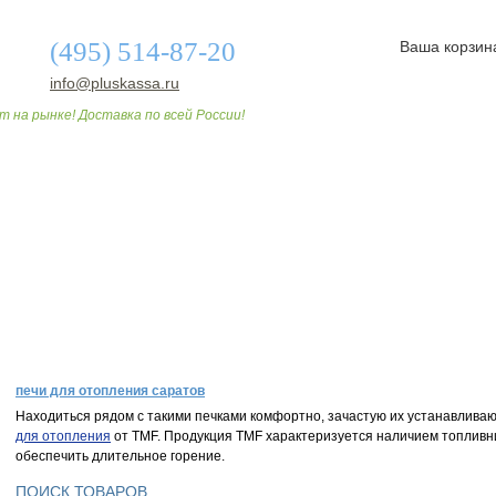
(495) 514-87-20
Ваша корзин
info@pluskassa.ru
т на рынке! Доставка по всей России!
О МАГАЗИНЕ
ДОСТАВКА И ОПЛАТА
СТАТЬИ
печи для отопления саратов
Находиться рядом с такими печками комфортно, зачастую их устанавлива
для отопления
от TMF. Продукция TMF характеризуется наличием топливн
обеспечить длительное горение.
ПОИСК ТОВАРОВ