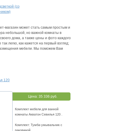
дсветкой (со
ником)
нет-магазин может стать самым простым и
ра небольшой, но важной комнаты в
своего дома, а также цены и фото каждого
ак легко, как кажется на первый взгляд;
я размещения мебели. Мы поможем Вам
ья 120
Цена:
35 336 руб.
Комплект мебели для ванной
комнаты Акватон Севилья 120 .
Комплект: Тумба-умывальник с
раковиной.