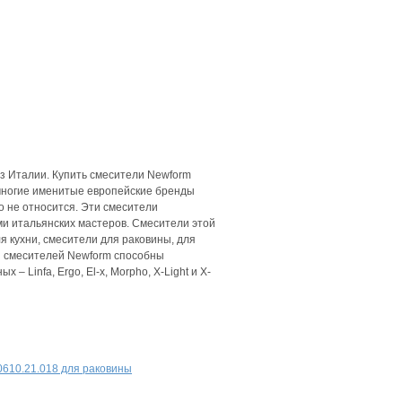
из Италии. Купить смесители Newform
 многие именитые европейские бренды
о не относится. Эти смесители
ми итальянских мастеров. Смесители этой
я кухни, смесители для раковины, для
и смесителей Newform способны
– Linfa, Ergo, El-x, Morpho, X-Light и X-
0610.21.018 для раковины