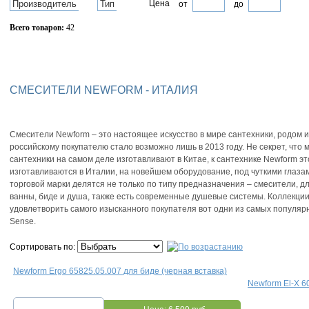
Производитель
Тип
Цена
от
до
Всего товаров:
42
Сбросить фильтр
СМЕСИТЕЛИ NEWFORM - ИТАЛИЯ
Смесители Newform – это настоящее искусство в мире сантехники, родом 
российскому покупателю стало возможно лишь в 2013 году. Не секрет, что
сантехники на самом деле изготавливают в Китае, к сантехнике Newform эт
изготавливаются в Италии, на новейшем оборудование, под чуткими глаза
торговой марки делятся не только по типу предназначения – смесители, дл
ванны, биде и душа, также есть современные душевые системы. Коллекци
удовлетворить самого изысканного покупателя вот одни из самых популярных 
Sense.
Сортировать по:
Newform Ergo 65825.05.007 для биде (черная вставка)
Newform El-X 6