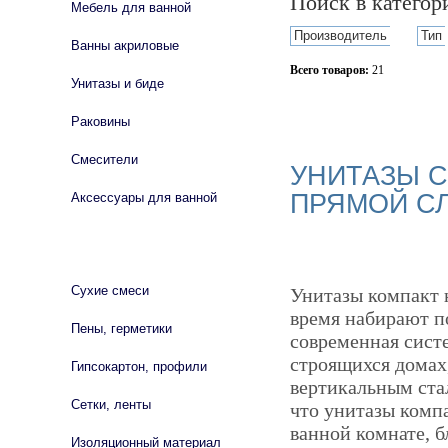
Поиск в катего
Мебель для ванной
Производитель
Тип
Ванны акриловые
Всего товаров:
21
Унитазы и биде
Сбросить фильтр
Раковины
Смесители
УНИТАЗЫ С
ПРЯМОЙ СЛ
Аксессуары для ванной
СТРОЙМАТЕРИАЛЫ
Сухие смеси
Унитазы компакт 
время набирают по
Пены, герметики
современная сист
строящихся домах,
Гипсокартон, профили
вертикальным ста
Сетки, ленты
что унитазы комп
ванной комнате, б
Изоляционный материал