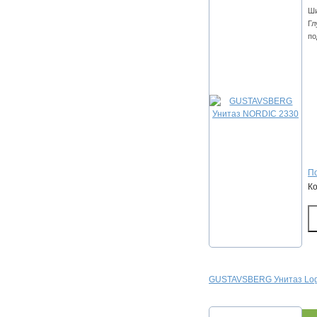
Ши
Гл
по
По
К
GUSTAVSBERG Унитаз Log