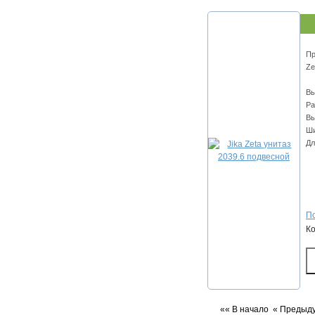
Пр
Ze
Вы
Ра
Вы
Ши
Дл
По
К
«« В начало
« Предыд