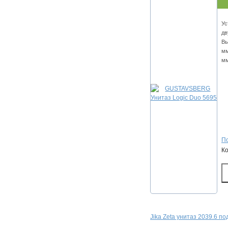
Ус
дв
Вы
мм
мм
По
К
Jika Zeta унитаз 2039.6 п