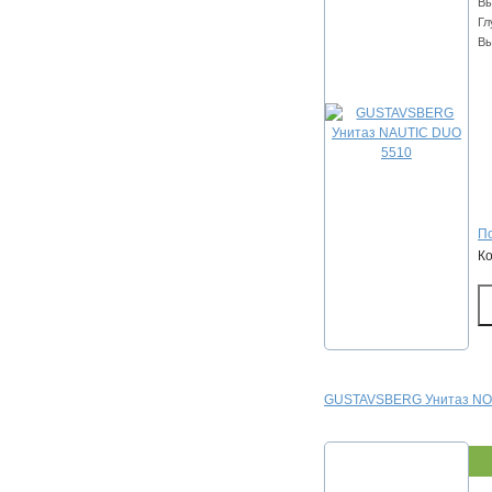
Вы
Гл
Вы
По
К
GUSTAVSBERG Унитаз NO