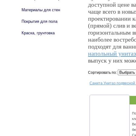
доступной цене в
Материалы для стен
чаще всего в нов
проектировании к
Покрытия для пола
(прямой) слив и в
горизонтальным в
Краска, грунтовка
наиболее востреб
подходят для ван
напольный унитаз
выпуск у них може
Сортировать по:
Санита Унитаз подвесной
По
кл
Ве
бю
Си