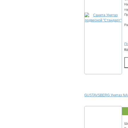
На
го
Пр
Ра
По
К
GUSTAVSBERG Унитаз NA
Ши