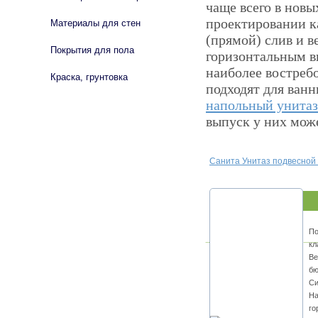
чаще всего в нов
проектировании к
Материалы для стен
(прямой) слив и в
Покрытия для пола
горизонтальным в
наиболее востреб
Краска, грунтовка
подходят для ван
напольный унитаз
выпуск у них може
Санита Унитаз подвесной
По
кл
Ве
бю
Си
На
го