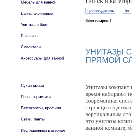
Поиск в катего
Мебель для ванной
Производитель
Тип
Ванны акриловые
Всего товаров:
1
Унитазы и биде
Сбросить фильтр
Раковины
Смесители
УНИТАЗЫ С
ПРЯМОЙ СЛ
Аксессуары для ванной
СТРОЙМАТЕРИАЛЫ
Сухие смеси
Унитазы компакт 
время набирают по
Пены, герметики
современная сист
строящихся домах,
Гипсокартон, профили
вертикальным ста
Сетки, ленты
что унитазы комп
ванной комнате, б
Изоляционный материал