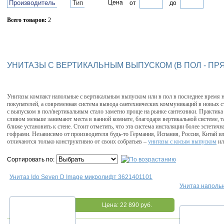
Производитель
Тип
Цена
от
до
Всего товаров:
2
Сбросить фильтр
УНИТАЗЫ С ВЕРТИКАЛЬНЫМ ВЫПУСКОМ (В ПОЛ - ПР
Унитазы компакт напольные с вертикальным выпуском или в пол в последнее время н
покупателей, а современная система вывода сантехнических коммуникаций в новых с
с выпуском в пол/вертикальным стало заметно проще на рынке сантехники. Практика
сливом меньше занимают места в ванной комнате, благодаря вертикальной системе, т
ближе установить к стене. Стоит отметить, что эта система инсталяции более эстетична
гофрами. Независимо от производителя будь-то Германия, Испания, Россия, Китай и
отличаются только конструктивно от своих собратьев –
унитазы с косым выпуском
и
Сортировать по:
Унитаз Ido Seven D Image микролифт 3621401101
Унитаз наполь
Цена:
22 890 руб.