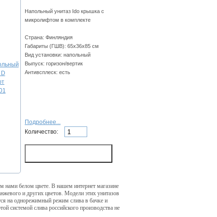
Напольный унитаз Ido крышка с
микролифтом в комплекте
Страна: Финляндия
Габариты (ГШВ): 65х36х85 см
Вид установки: напольный
Выпуск: горизон/вертик
Антивсплеск: есть
Подробнее...
Количество:
м нами белом цвете. В нашем интернет магазине
ранжевого и других цветов. Модели этих унитазов
тся на однорежимный режим слива в бачке и
этой системой слива российского производства не