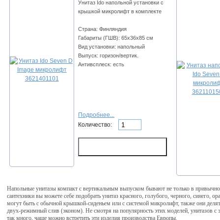
Унитаз Ido напольной установки с
крышкой микролифт в комплекте
Страна: Финляндия
Габариты (ГШВ): 65х36х85 см
Вид установки: напольный
Выпуск: горизон/вертик.
Антивсплеск: есть
Подробнее...
Количество:
Напольные унитазы компакт с вертикальным выпуском бывают не только в привычно
сантехники вы можете себе подобрать унитаз красного, голубого, черного, синего, о
могут быть с обычной крышкой-сиденьем или с системой микролифт, также они деля
двух-режимный слив (эконом). Не смотря на популярность этих моделей, унитазов с 
так много, чаще можно встретить эти изделия производства Европы.