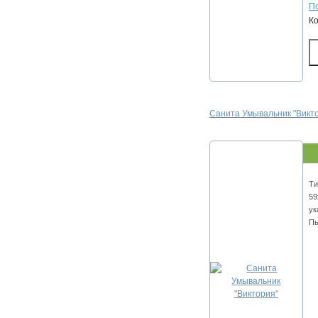
По
К
Санита Умывальник "Викт
Ти
59
ук
Пь