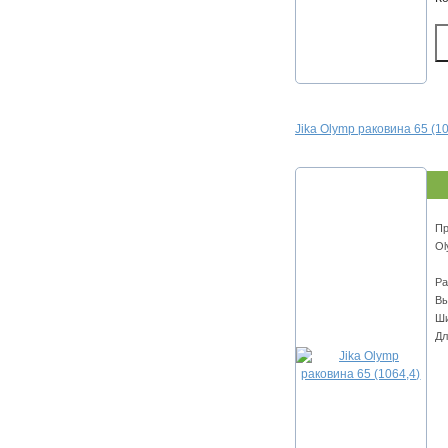
Jika Olymp раковина 65 (10
Пр
Ol
Ра
Вы
Ши
Дл