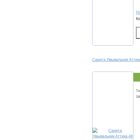
По
К
Санита Умывальник Аттик
Ти
Цв