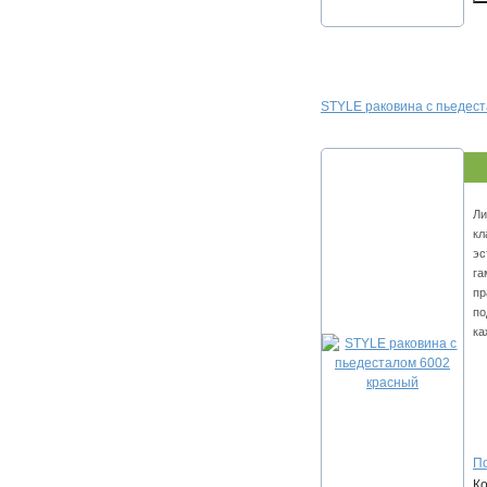
STYLE раковина с пьедес
Ли
кл
эс
га
пр
по
ка
По
К