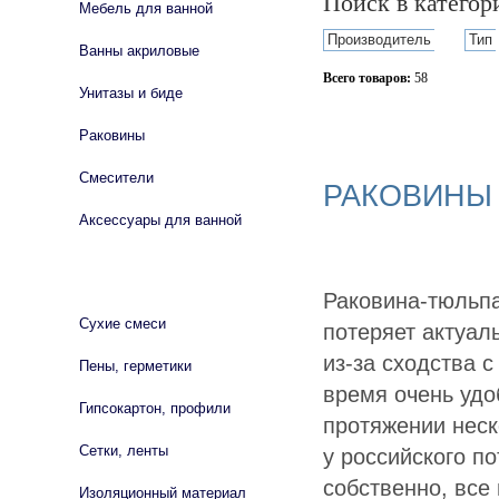
Поиск в катего
Мебель для ванной
Производитель
Тип
Ванны акриловые
Всего товаров:
58
Унитазы и биде
Сбросить фильтр
Раковины
Смесители
РАКОВИНЫ
Аксессуары для ванной
СТРОЙМАТЕРИАЛЫ
Раковина-тюльпа
Сухие смеси
потеряет актуал
из-за сходства с
Пены, герметики
время очень удо
Гипсокартон, профили
протяжении неск
Сетки, ленты
у российского п
собственно, все
Изоляционный материал