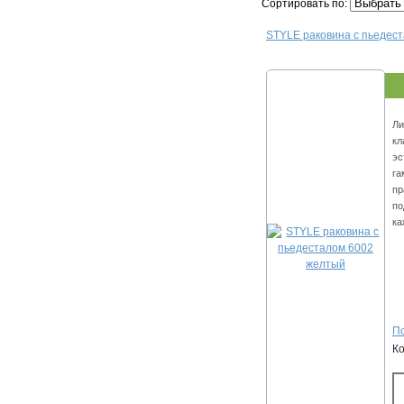
Сортировать по:
STYLE раковина с пьедес
Ли
кл
эс
га
пр
по
ка
По
К