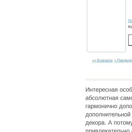
По
К
«« В начало
« Предыд
Интересная особ
абсолютная само
гармонично допо
дополнительной
декора. А потом
привлекательно 