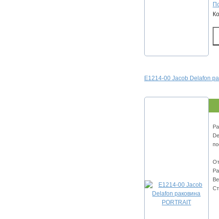
По
К
E1214-00 Jacob Delafon р
Ра
De
по
От
Ра
Ве
Ст