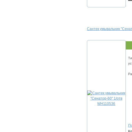
Сантек умывальник "Сена
Ти
ус
Ра
По
К