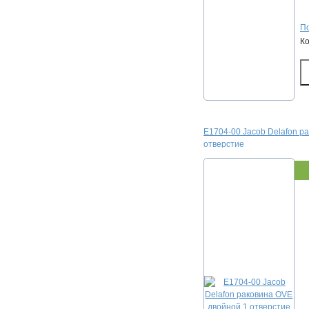
По
К
E1704-00 Jacob Delafon р
отверстие