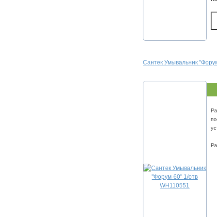
Сантек Умывальник "Фору
Ра
по
ус
Ра