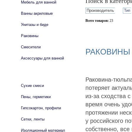
Поиск в катего
Мебель для ванной
Производитель
Тип
Ванны акриловые
Всего товаров:
23
Унитазы и биде
Сбросить фильтр
Раковины
Смесители
РАКОВИНЫ
Аксессуары для ванной
СТРОЙМАТЕРИАЛЫ
Раковина-тюльпа
Сухие смеси
потеряет актуал
из-за сходства с
Пены, герметики
время очень удо
Гипсокартон, профили
протяжении неск
Сетки, ленты
у российского п
собственно, все
Изоляционный материал