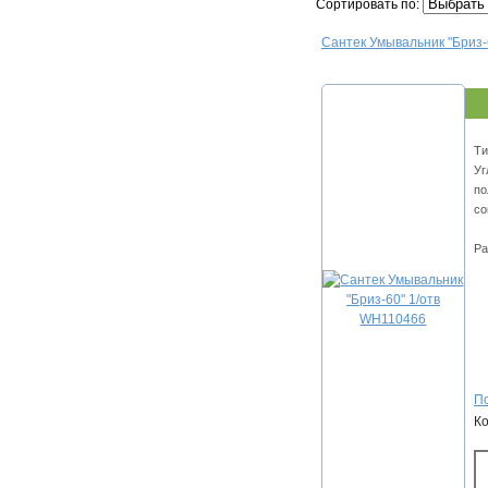
Сортировать по:
Сантек Умывальник "Бриз-
Ти
Уг
по
со
Ра
По
К