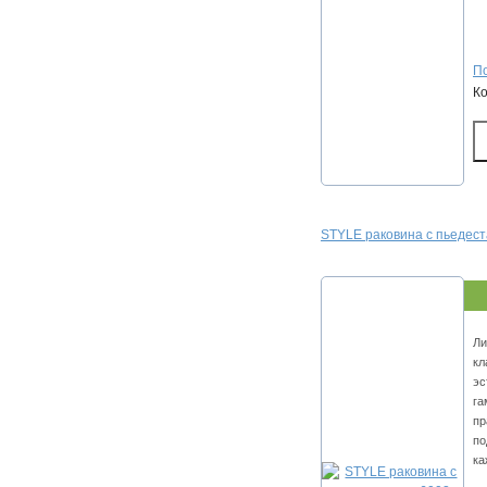
По
К
STYLE раковина с пьедес
Ли
кл
эс
га
пр
по
ка