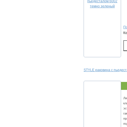
По
К
STYLE раковина с пьедест
Ли
кл
эс
га
пр
по