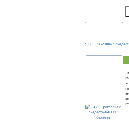
STYLE раковина с пьедес
Ли
кл
эс
га
пр
по
ка