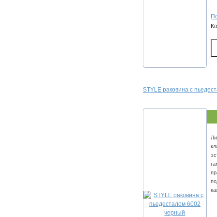
По
К
STYLE раковина с пьедес
Ли
кл
эс
га
пр
по
ка