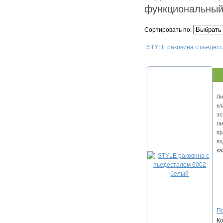
функциональный
Сортировать по:
STYLE раковина с пьедес
Ли
кл
эс
га
пр
по
ка
По
К