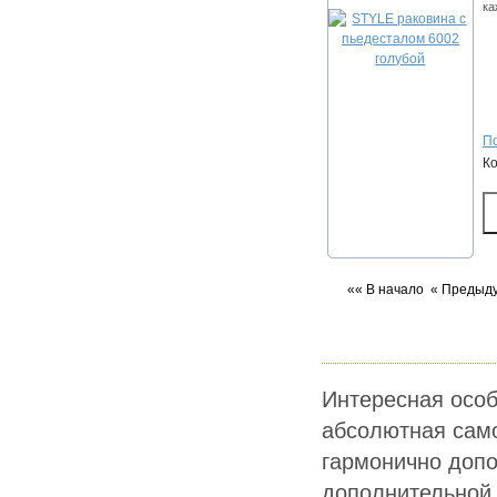
ка
По
К
«« В начало
« Предыд
Интересная особ
абсолютная само
гармонично допо
дополнительной