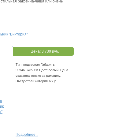
: стильная раковина-чаша или очень
ьник "Виктория"
Цена:
3 730 руб.
Тип: подвесная Габариты:
59х46.5х85 см Цвет: белый. Цена
указанна только за раковину.
Пьедестал Виктория-650р.
Подробнее...