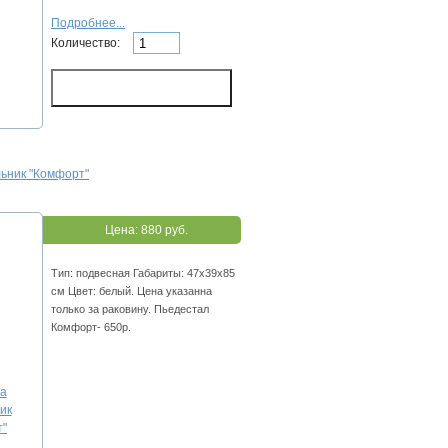
Подробнее...
Количество:
ьник "Комфорт"
Цена:
880 руб.
Тип: подвесная Габариты: 47х39х85
см Цвет: белый. Цена указанна
только за раковину. Пьедестал
Комфорт- 650р.