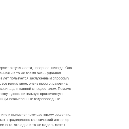
ряет актуальности, наверное, никогда. Она
анная и в то же время очень удобная
ов лет пользуется заслуженным спросом у
 все гениальное, очень просто: раковина
ковина для ванной с пьедесталом. Помимо
 важную дополнительную практическую
ции (многочисленные водопроводные
личине и примененному цветовому решению,
как в традиционно классический интерьер
есно то, что одна и та же модель может