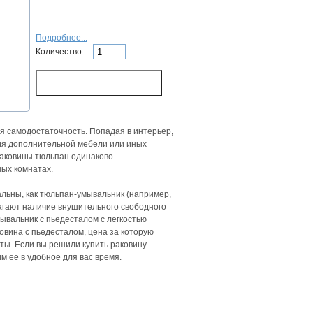
Подробнее...
Количество:
я самодостаточность. Попадая в интерьер,
ния дополнительной мебели или иных
раковины тюльпан одинаково
ных комнатах.
альны, как тюльпан-умывальник (например,
гают наличие внушительного свободного
ывальник с пьедесталом с легкостью
вина с пьедесталом, цена за которую
ты. Если вы решили купить раковину
м ее в удобное для вас время.
u