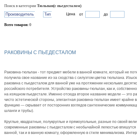
Поиск в категории
Тюльпан(с пьедесталом)
Производитель
Тип
Цена
от
до
Всего товаров:
0
Сбросить фильтр
РАКОВИНЫ С ПЬЕДЕСТАЛОМ
Раковина-тюльпан - тот предмет мебели в ванной комнате, который не поте
получила свое название из-за сходства с силуэтом цветка тюльпана. Изыск
раковина с пьедесталом для ванной уже на протяжении нескольких десятк
российского потребителя. Устройство раковины-тюльпан, как и, собственно,
на изящном пьедестале. Именно отсюда второе название модели — это ра
чисто эстетической стороны, элегантная раковина-тюльпан имеет крайне
функцию — скрывает от посторонних взглядов сантехнические коммуника
шланги и трубы).
Круглые, квадратные, полукруглые и прямоугольные, разные по своей ве
современные раковины с пьедесталом с необычайной легкостью впишутся 
ванной, так и в ванную комнату, оформленную в стиле минимализма. Интер