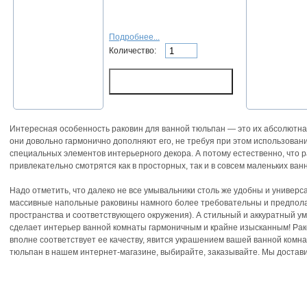
Подробнее...
Количество:
Интересная особенность раковин для ванной тюльпан — это их абсолютна
они довольно гармонично дополняют его, не требуя при этом использова
специальных элементов интерьерного декора. А потому естественно, что 
привлекательно смотрятся как в просторных, так и в совсем маленьких ван
Надо отметить, что далеко не все умывальники столь же удобны и универс
массивные напольные раковины намного более требовательны и предпола
пространства и соответствующего окружения). А стильный и аккуратный ум
сделает интерьер ванной комнаты гармоничным и крайне изысканным! Рако
вполне соответствует ее качеству, явится украшением вашей ванной комна
тюльпан в нашем интернет-магазине, выбирайте, заказывайте. Мы достави
Складочная д.1 кор.5
тел.:
(495) 514-87-20
e-mail:
info@pluskassa.r