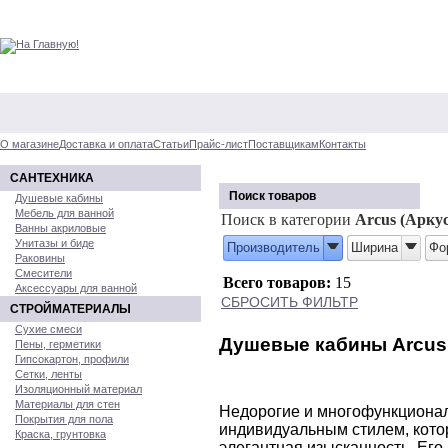
О магазине
Доставка и оплата
Статьи
Прайс-лист
Поставщикам
Контакты
САНТЕХНИКА
Поиск товаров
Душевые кабины
Мебель для ванной
Поиск в категории
Arcus (Аркус
Ванны акриловые
Унитазы и биде
Производитель
Ширина
Фо
Раковины
Смесители
Всего товаров:
15
Аксессуары для ванной
СБРОСИТЬ ФИЛЬТР
СТРОЙМАТЕРИАЛЫ
Сухие смеси
Душевые кабины Arcus 
Пены, герметики
Гипсокартон, профили
Сетки, ленты
Изоляционный материал
Материалы для стен
Недорогие и многофункциона
Покрытия для пола
индивидуальным стилем, кото
Краска, грунтовка
элегантная изысканность. Его