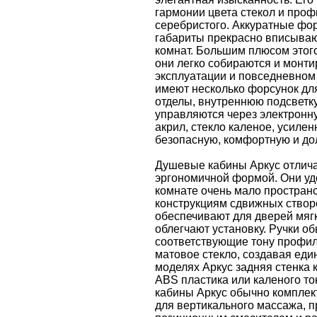
гармонии цвета стекол и профи
серебристого. Аккуратные фо
габариты прекрасно вписываю
комнат. Большим плюсом этого
они легко собираются и монти
эксплуатации и повседневном
имеют несколько форсунок дл
отделы, внутреннюю подсветку
управляются через электронн
акрил, стекло каленое, усил
безопасную, комфортную и до
Душевые кабины Аркус отлич
эргономичной формой. Они уд
комнате очень мало пространс
конструкциям сдвижных створ
обеспечивают для дверей мяг
облегчают установку. Ручки о
соответствующие тону профил
матовое стекло, создавая ед
моделях Аркус задняя стенка 
ABS пластика или каленого т
кабины Аркус обычно комплек
для вертикального массажа, п