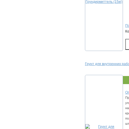
По
К
Грунт для внутренних раб
Оп
Пр
уп
на
кр
по
шт