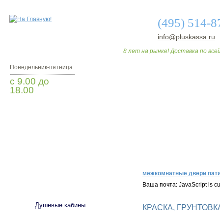
(495) 514-8
info@pluskassa.ru
8 лет на рынке! Доставка по всей
Понедельник-пятница
с 9.00 до
18.00
Мы Вам перезвоним
О МАГАЗИНЕ
ДО
межкомнатные двери пати
САНТЕХНИКА
Ваша почта: JavaScript is cur
Душевые кабины
КРАСКА, ГРУНТОВК