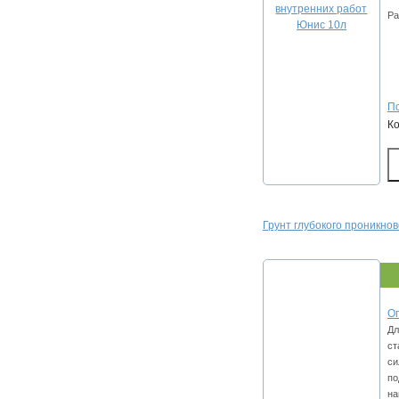
Ра
По
К
Грунт глубокого проникно
Оп
Дл
ст
си
по
на