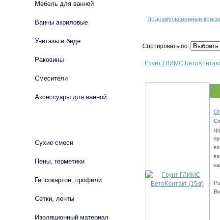
Мебель для ванной
Водоэмульсионные краск
Ванны акриловые
Унитазы и биде
Сортировать по:
Раковины
Гpунт ГЛИМС БeтoKoнтaкт 
Смесители
Аксессуары для ванной
Оп
Сп
СТРОЙМАТЕРИАЛЫ
гp
пp
Сухие смеси
вп
вн
Пены, герметики
нa
Гипсокартон, профили
Ра
Ви
Сетки, ленты
Изоляционный материал