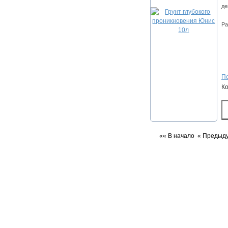
де
Ра
По
К
«« В начало
« Предыд