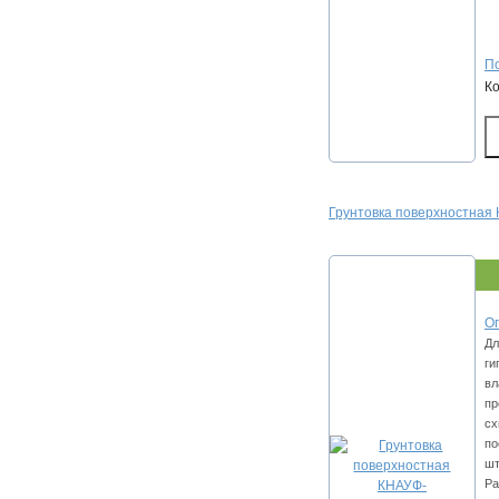
По
К
Грунтовка поверхностная 
Оп
Дл
ги
вл
пр
сх
по
шт
Ра