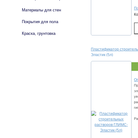
По
Материалы для стен
К
Покрытия для пола
Краска, грунтовка
Плacтификaтop cтpoитeль
Элacтик (5л)
Оп
Пp
эл
ув
pa
ги
Ра