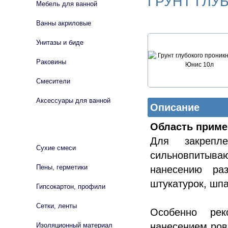
ГРУНТ ГЛУ
Мебель для ванной
Ванны акриловые
Унитазы и биде
Раковины
Смесители
Аксессуары для ванной
Описание
Область приме
СТРОЙМАТЕРИАЛЫ
Для закрепл
Сухие смеси
сильновпитыв
Пены, герметики
нанесению ра
штукатурок, шпа
Гипсокартон, профили
Сетки, ленты
Особенно рек
нанесением ров
Изоляционный материал