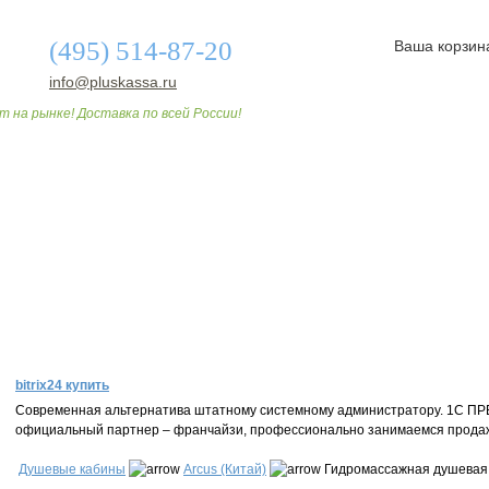
(495) 514-87-20
Ваша корзин
info@pluskassa.ru
т на рынке! Доставка по всей России!
О МАГАЗИНЕ
ДОСТАВКА И ОПЛАТА
СТАТЬИ
bitrix24 купить
Современная альтернатива штатному системному администратору. 1С П
официальный партнер – франчайзи, профессионально занимаемся продаж
Душевые кабины
Arcus (Китай)
Гидромассажная душевая 