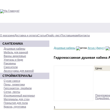
О магазине
Доставка и оплата
Статьи
Прайс-лист
Поставщикам
Контакты
САНТЕХНИКА
Душевые кабины
Arcus (Аркус)
Душевые кабины
Мебель для ванной
Ванны акриловые
Гидромассажная душевая кабина A
Унитазы и биде
Раковины
Смесители
Цена:
Аксессуары для ванной
СТРОЙМАТЕРИАЛЫ
Сухие смеси
Пены, герметики
Гипсокартон, профили
Сетки, ленты
Предложени
Изоляционный материал
Подробнее 
Материалы для стен
Покрытия для пола
Краска, грунтовка
1