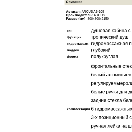
Описание
Артикул:
ARCUS AS-108
Производитель:
ARCUS
Размер (мм):
800x800x2150
душевая кабина с
тип
тропический душ
функции
гидромассажная п
гидромассаж
глубокий
поддон
полукруглая
форма
фронтальные стек
белый алюминиев
регулируемыероли
белые ручки для д
задние стекла бе
6 гидромассажных
комплектация
3-х позиционный с
ручная лейка на ш