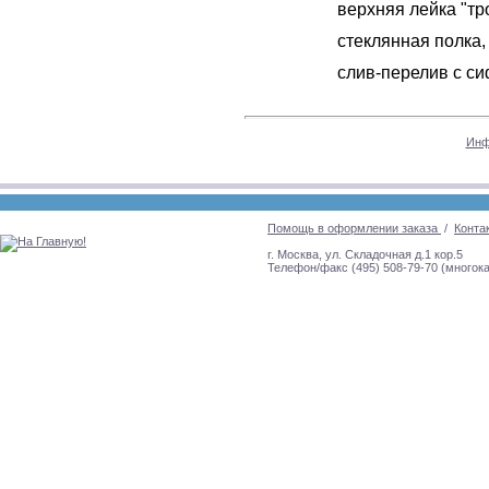
верхняя лейка "тр
стеклянная полка,
слив-перелив с с
Инф
Помощь в оформлении заказа
/
Конта
г. Москва, ул. Складочная д.1 кор.5
Телефон/факс (495) 508-79-70 (многок