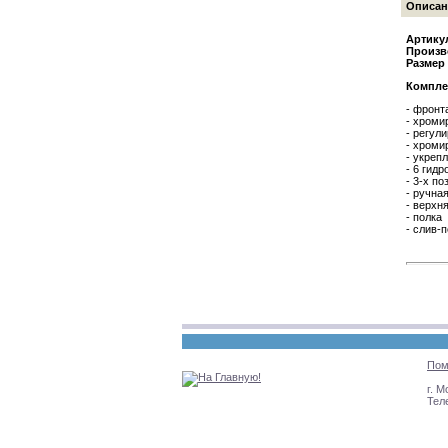
Описан
Артику
Произв
Размер 
Компле
- фронт
- хром
- регул
- хроми
- укреп
- 6 гид
- 3-х п
- ручна
- верхн
- полка
- слив-
Пом
г. М
Тел