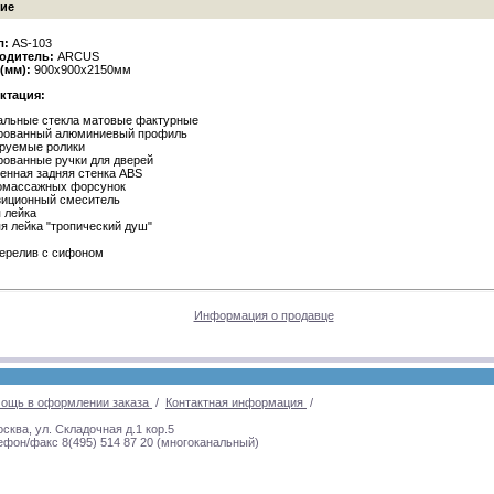
ие
л:
AS-103
одитель:
ARCUS
(мм):
900х900х2150мм
ктация:
альные стекла матовые фактурные
ированный алюминиевый профиль
ируемые ролики
рованные ручки для дверей
ленная задняя стенка ABS
ромассажных форсунок
озиционный смеситель
я лейка
яя лейка "тропический душ"
перелив с сифоном
Информация о продавце
ощь в оформлении заказа
/
Контактная информация
/
осква, ул. Складочная д.1 кор.5
ефон/факс 8(495) 514 87 20 (многоканальный)