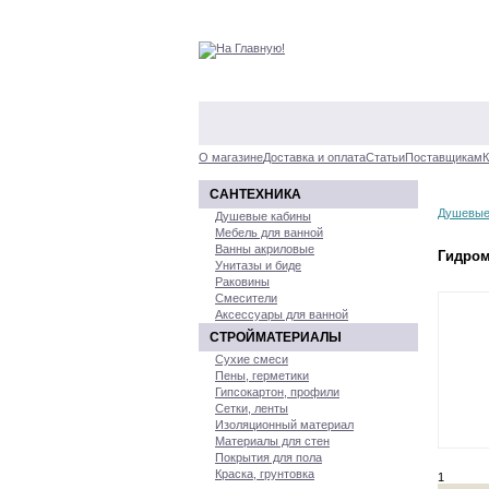
О магазине
Доставка и оплата
Статьи
Поставщикам
К
САНТЕХНИКА
Душевые
Душевые кабины
Мебель для ванной
Ванны акриловые
Гидром
Унитазы и биде
Раковины
Смесители
Аксессуары для ванной
СТРОЙМАТЕРИАЛЫ
Сухие смеси
Пены, герметики
Гипсокартон, профили
Сетки, ленты
Изоляционный материал
Материалы для стен
Покрытия для пола
Краска, грунтовка
1