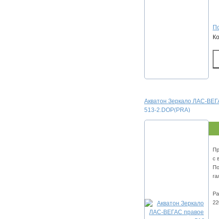
По
К
Акватон Зеркало ЛАС-ВЕГ
513-2.DOP(PRA)
Пр
с 
По
га
Ра
22