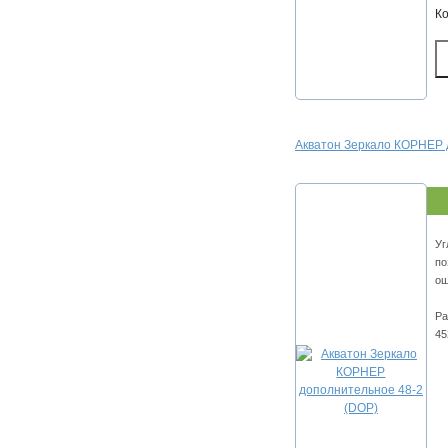
К
Акватон Зеркало КОРНЕР 
Уг
по
ощ
Ра
45