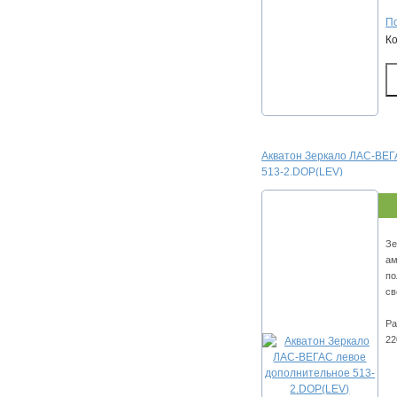
По
К
Акватон Зеркало ЛАС-ВЕГ
513-2.DOP(LEV)
Зе
ам
по
св
Ра
22