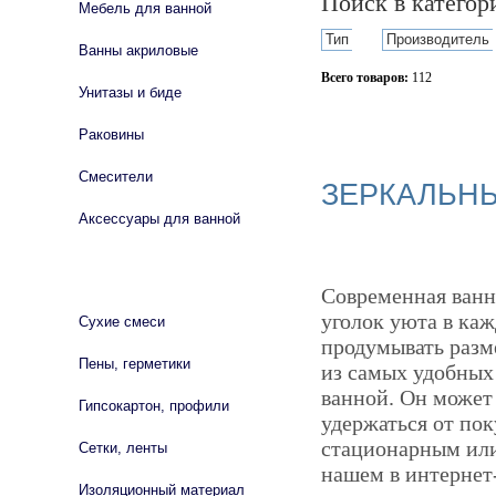
Поиск в катего
Мебель для ванной
Тип
Производитель
Ванны акриловые
Всего товаров:
112
Унитазы и биде
Сбросить фильтр
Раковины
Смесители
ЗЕРКАЛЬН
Аксессуары для ванной
СТРОЙМАТЕРИАЛЫ
Современная ванн
уголок уюта в каж
Сухие смеси
продумывать разм
Пены, герметики
из самых удобных
ванной. Он может
Гипсокартон, профили
удержаться от пок
стационарным или
Сетки, ленты
нашем в интернет-
Изоляционный материал