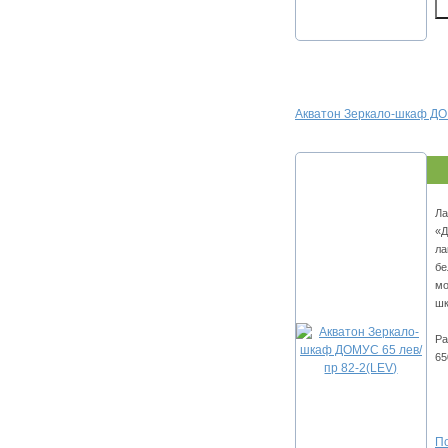
Акватон Зеркало-шкаф ДО
Ла
«Д
ла
бе
мо
шк
Ра
65
По