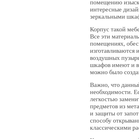
помещению изыска
интересные дизай
зеркальными шкаф
Корпус такой меб
Все эти материал
помещениях, обес
изготавливаются и
воздушных пузырь
шкафов имеют и 
можно было созда
Важно, что данны
необходимости. Ес
легкостью замен
предметов из мет
и защиты от запо
способу открыван
классическими р