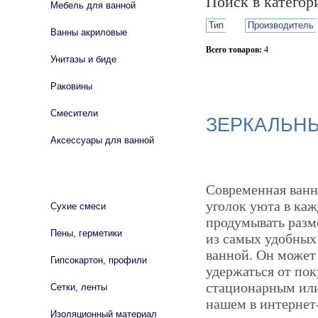
Поиск в катего
Мебель для ванной
Тип
Производитель
Ванны акриловые
Всего товаров:
4
Унитазы и биде
Сбросить фильтр
Раковины
Смесители
ЗЕРКАЛЬН
Аксессуары для ванной
СТРОЙМАТЕРИАЛЫ
Современная ванн
уголок уюта в каж
Сухие смеси
продумывать разм
Пены, герметики
из самых удобных
ванной. Он может
Гипсокартон, профили
удержаться от пок
стационарным или
Сетки, ленты
нашем в интернет-
Изоляционный материал