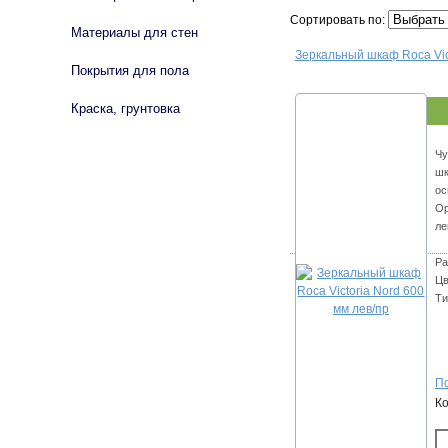
Сортировать по:
Материалы для стен
Зеркальный шкаф Roca Vict
Покрытия для пола
Краска, грунтовка
Чу
шк
ос
Ор
ле
Ра
Цв
Ти
По
К