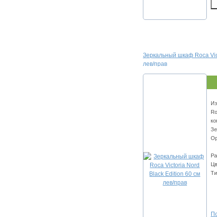
Зеркальный шкаф Roca Vict
лев/прав
Из
Ro
ко
Зе
Ор
Ра
Цв
Ти
По