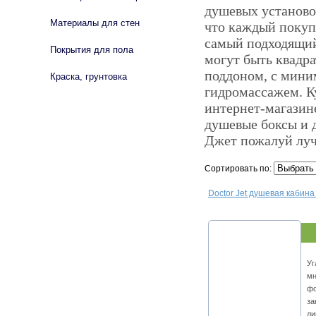
душевых установо
Материалы для стен
что каждый покупа
самый подходящий
Покрытия для пола
могут быть квадр
поддоном, с мин
Краска, грунтовка
гидромассажем. Ку
интернет-магазине
душевые боксы и 
Джет пожалуй луч
Сортировать по:
Doctor Jet душевая кабин
Уг
мн
фо
за
ли