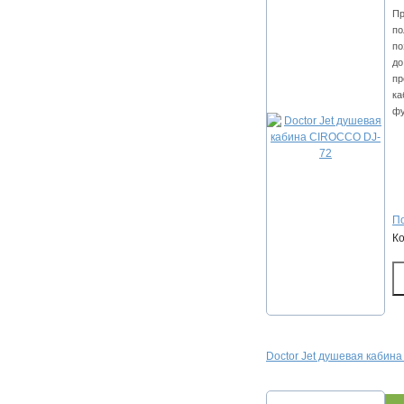
Пр
по
по
до
пр
ка
фу
По
К
Doctor Jet душевая каби