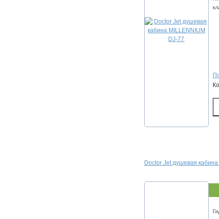
кл
По
К
Doctor Jet душевая кабин
Ги