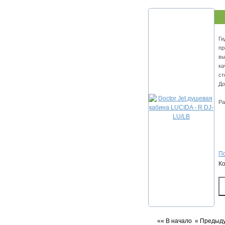
Ги
пр
вы
ка
ст
До
Ра
По
К
«« В начало
« Предыд