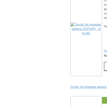
с 
Ос
фо
со
ка
Ра
По
К
Doctor Jet душевая кабин