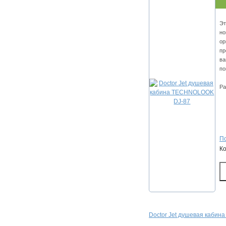
Эт
но
ор
пр
ва
по
Ра
По
К
Doctor Jet душевая кабина