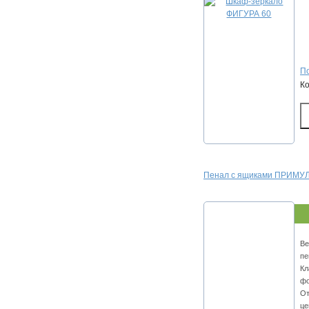
По
К
Пенал с ящиками ПРИМУЛ
Ве
пе
Кл
фо
От
це