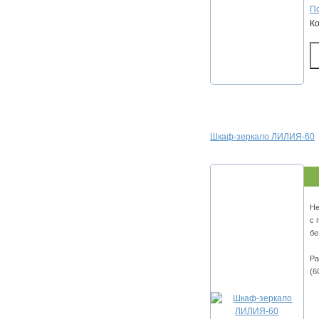
По
К
Шкаф-зеркало ЛИЛИЯ-60
Не
с 
бе
Ра
(6