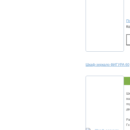
По
К
Шкаф-зеркало ФИГУРА 60
Шк
ва
по
дв
Ра
Гх