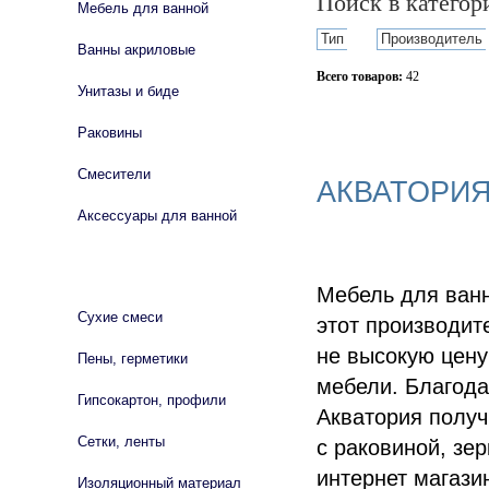
Поиск в катего
Мебель для ванной
Тип
Производитель
Ванны акриловые
Всего товаров:
42
Унитазы и биде
Сбросить фильтр
Раковины
Смесители
АКВАТОРИЯ
Аксессуары для ванной
СТРОЙМАТЕРИАЛЫ
Мебель для ванн
Сухие смеси
этот производит
не высокую цену
Пены, герметики
мебели. Благод
Гипсокартон, профили
Акватория получ
Сетки, ленты
с раковиной, зе
интернет магази
Изоляционный материал