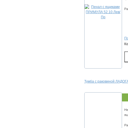
Ра
По
К
Тумба с раковиной ЛАДОГА
Не
ящ
Ра