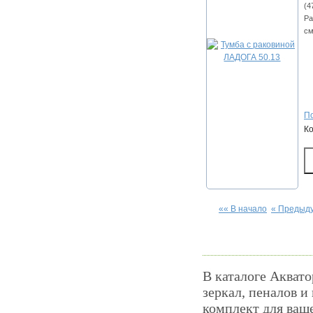
(4
Ра
см
По
К
«« В начало
« Предыд
В каталоге Аквато
зеркал, пеналов и
комплект для ваш