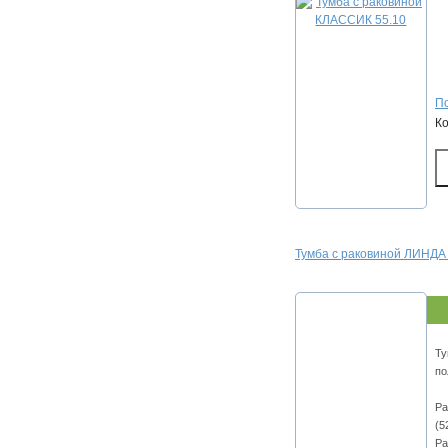
По
К
Тумба с раковиной ЛИНДА
Ту
по
Ра
(5
Ра