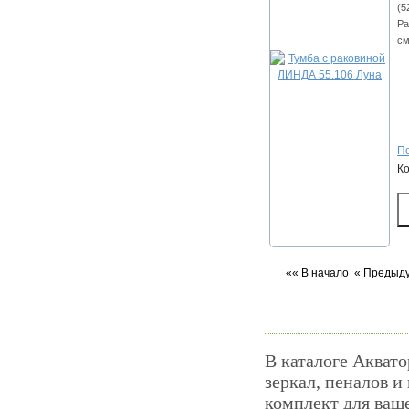
(5
Ра
см
По
К
«« В начало
« Предыд
В каталоге Аквато
зеркал, пеналов и
комплект для ваш