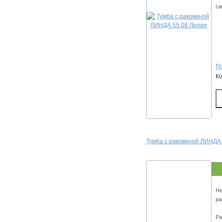
см
По
К
Тумба с раковиной ЛИНДА 
Не
ра
Ра