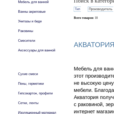
Поиск в катего
Мебель для ванной
Тип
Производитель
Ванны акриловые
Всего товаров:
18
Унитазы и биде
Сбросить фильтр
Раковины
Смесители
АКВАТОРИЯ
Аксессуары для ванной
СТРОЙМАТЕРИАЛЫ
Мебель для ванн
Сухие смеси
этот производит
не высокую цену
Пены, герметики
мебели. Благод
Гипсокартон, профили
Акватория получ
Сетки, ленты
с раковиной, зе
интернет магази
Изоляционный материал