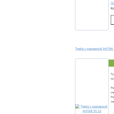
По
К
Тумба с раковиной АНТИК 
Ту
по
Ра
см
Ра
см