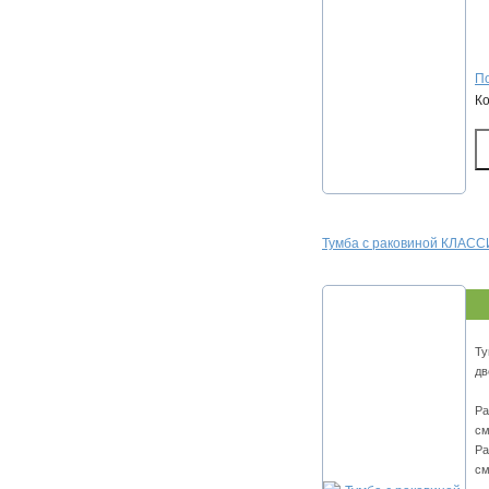
По
К
Тумба с раковиной КЛАСС
Ту
дв
Ра
см
Ра
см