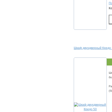
По
К
Шкаф двухдверный Кредо 
Шк
бо
Ра
(5