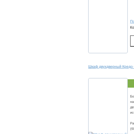
По
К
Шкаф двухдверный Кредо 
Бо
на
дв
ис
Ра
(6