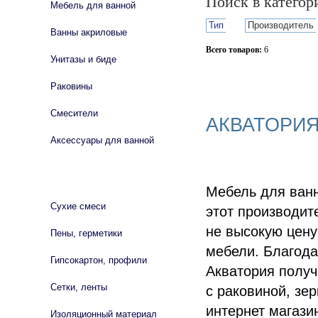
Поиск в катего
Мебель для ванной
Тип
Производитель
Ванны акриловые
Всего товаров:
6
Унитазы и биде
Сбросить фильтр
Раковины
Смесители
АКВАТОРИЯ
Аксессуары для ванной
СТРОЙМАТЕРИАЛЫ
Мебель для ванн
Сухие смеси
этот производит
не высокую цену
Пены, герметики
мебели. Благод
Гипсокартон, профили
Акватория получ
Сетки, ленты
с раковиной, зе
интернет магази
Изоляционный материал