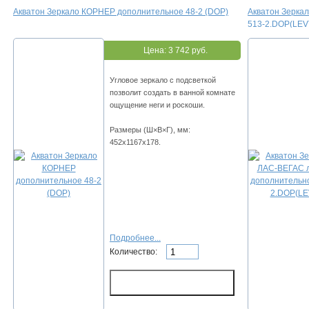
Акватон Зеркало КОРНЕР дополнительное 48-2 (DOP)
Акватон Зерка
513-2.DOP(LEV
Цена:
3 742 руб.
Угловое зеркало с подсветкой
позволит создать в ванной комнате
ощущение неги и роскоши.
Размеры (Ш×В×Г), мм:
452х1167х178.
Подробнее...
Количество: