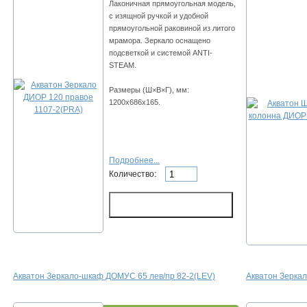
Лаконичная прямоугольная модель,
с изящной ручкой и удобной
прямоугольной раковиной из литого
мрамора. Зеркало оснащено
подсветкой и системой ANTI-
STEAM.
Размеры (Ш×В×Г), мм:
1200x686x165.
Подробнее...
Количество:
Акватон Зеркало-шкаф ДОМУС 65 лев/пр 82-2(LEV)
Акватон Зеркал