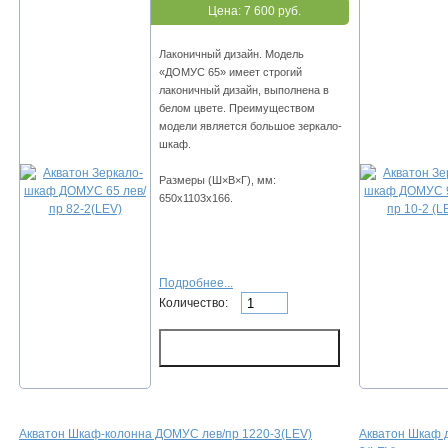
Цена:
7 600 руб.
Лаконичный дизайн. Модель
«ДОМУС 65» имеет строгий
лаконичный дизайн, выполнена в
белом цвете. Преимуществом
модели является большое зеркало-
шкаф.
Размеры (Ш×В×Г), мм:
650х1103х166.
Подробнее...
Количество:
Акватон Шкаф-колонна ДОМУС лев/пр 1220-3(LEV)
Акватон Шкаф 