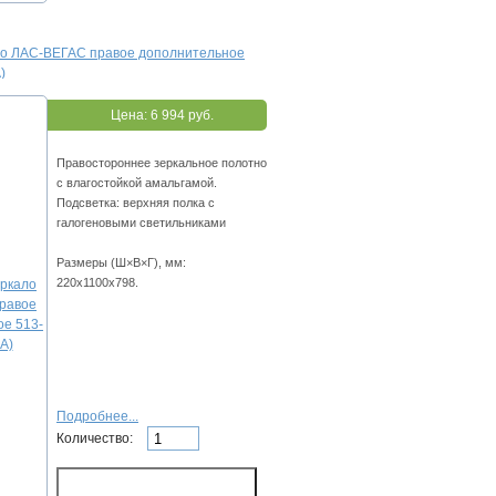
ло ЛАС-ВЕГАС правое дополнительное
)
Цена:
6 994 руб.
Правостороннее зеркальное полотно
с влагостойкой амальгамой.
Подсветка: верхняя полка с
галогеновыми светильниками
Размеры (Ш×В×Г), мм:
220х1100х798.
Подробнее...
Количество: