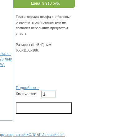
Цена:
9 910 руб.
Полки зеркала-шкафа снабженные
ограничителями рейлингами не
позволят небольшим предметам
упасть.
Размеры (Ш×В×Г), мм:
650х1103х166.
Подробнее...
Количество:
двустворчатый КОЛИБРИ левый 654-