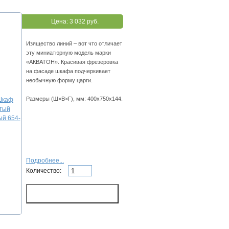
Цена:
3 032 руб.
Изящество линий – вот что отличает
эту миниатюрную модель марки
«АКВАТОН». Красивая фрезеровка
на фасаде шкафа подчеркивает
необычную форму царги.
Размеры (Ш×В×Г), мм: 400х750х144.
Подробнее...
Количество: