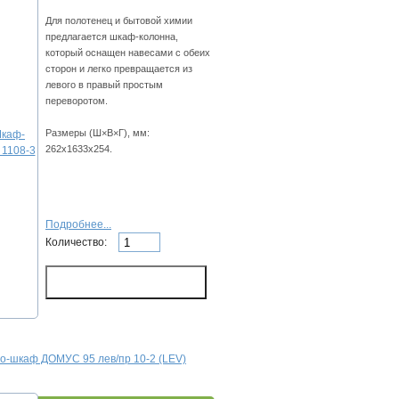
Для полотенец и бытовой химии
предлагается шкаф-колонна,
который оснащен навесами с обеих
сторон и легко превращается из
левого в правый простым
переворотом.
Размеры (Ш×В×Г), мм:
262х1633х254.
Подробнее...
Количество:
о-шкаф ДОМУС 95 лев/пр 10-2 (LEV)