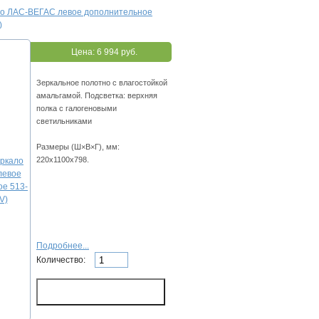
ло ЛАС-ВЕГАС левое дополнительное
)
Цена:
6 994 руб.
Зеркальное полотно с влагостойкой
амальгамой. Подсветка: верхняя
полка с галогеновыми
светильниками
Размеры (Ш×В×Г), мм:
220х1100х798.
Подробнее...
Количество: