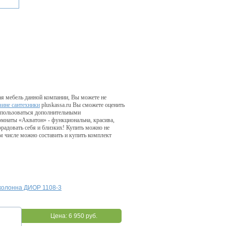
ая мебель данной компании, Вы можете не
зине сантехники
pluskassa.ru Вы сможете оценить
оспользоваться дополнительными
омнаты «Акватон» - функциональна, красива,
радовать себя и близких! Купить можно не
ом числе можно составить и купить комплект
колонна ДИОР 1108-3
Цена:
6 950 руб.