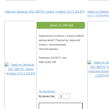
Акватон Зеркало ЛАС-ВЕГАС левое угловое 513-2.U(LEV)
Акватон Зерка
513-2.DOP(PRA
Цена:
11 299 руб.
Зеркальное полотно с влагостойкой
амальгамой. Подсветка: верхняя
полка с галогеновыми
светильниками.
Размеры (Ш×В×Г), мм:
268х1100х798.
Подробнее...
Количество: