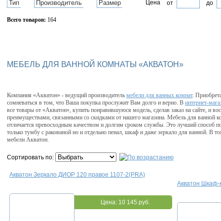
Тип
Производитель
Размер
Цена
от
до
Всего товаров:
164
Сбросить фильтр
МЕБЕЛЬ ДЛЯ ВАННОЙ КОМНАТЫ «АКВАТОН»
Компания «Акватон» - ведущий производитель
мебели для ванных комнат
. Приобрет
сомневаться в том, что Ваша покупка прослужит Вам долго и верно. В
интернет-мага
все товары от «Акватон», купить понравившуюся модель, сделав заказ на сайте, и в
преимуществами, связанными со скидками от нашего магазина. Мебель для ванной к
отличается превосходным качеством и долгим сроком службы. Это лучший способ по
только тумбу с раковиной но и отдельно пенал, шкаф и даже зеркало для ванной. В т
мебели Акватон.
Сортировать по:
Акватон Зеркало ДИОР 120 правое 1107-2(PRA)
Акватон Шкаф-
Цена:
10 145 руб.