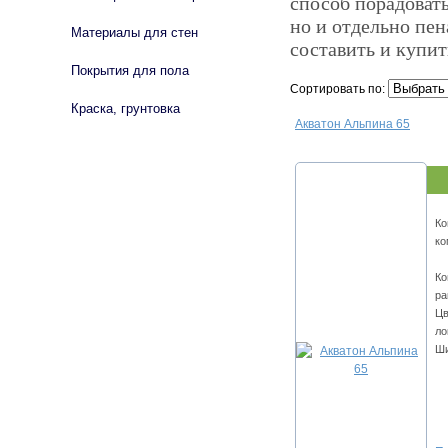
способ порадовать
но и отдельно пен
Материалы для стен
составить и купи
Покрытия для пола
Сортировать по:
Краска, грунтовка
Акватон Альпина 65
Ко
ко
Ко
ра
Цв
ло
Ши