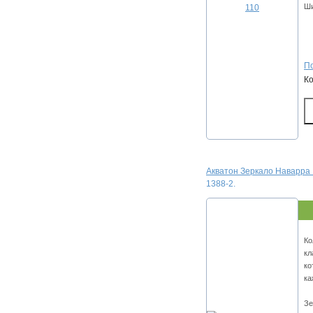
Ши
По
К
Акватон Зеркало Наварра 
1388-2.
Ко
кл
ко
ка
Зе