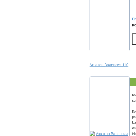
По
К
Акватон Валенсия 110
Ко
ко
Ко
ра
Цв
ла
(ф