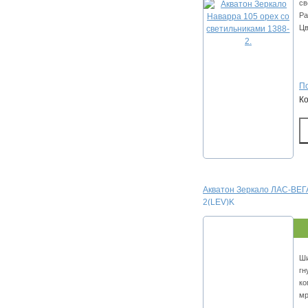
св
Ра
Цв
По
К
Акватон Зеркало ЛАС-ВЕГА
2(LEV)K
Ши
гн
ко
мр