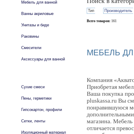
Поиск в катего
Мебель для ванной
Тип
Производитель
Ванны акриловые
Всего товаров:
161
Унитазы и биде
Сбросить фильтр
Раковины
Смесители
МЕБЕЛЬ ДЛ
Аксессуары для ванной
СТРОЙМАТЕРИАЛЫ
Компания «Аквато
Приобретая мебел
Сухие смеси
Ваша покупка про
Пены, герметики
pluskassa.ru Вы с
понравившуюся мод
Гипсокартон, профили
дополнительными 
магазина. Мебель
Сетки, ленты
отличается прево
Изоляционный материал