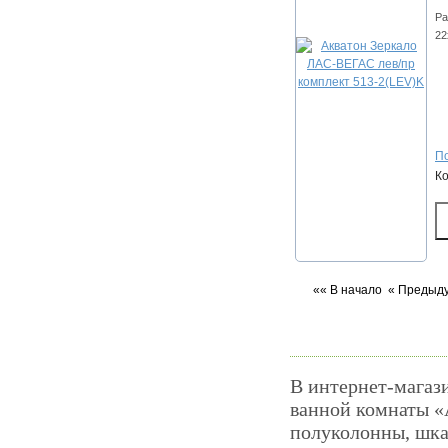
Ра
22
По
К
«« В начало
« Предыд
В интернет-магаз
ванной комнаты «
полуколонны, шка