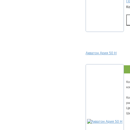
По
К
Акватон Ария 50 Н
Ко
ко
Ко
ра
Цв
Ши