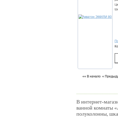
Цв
Ши
По
К
«« В начало
« Предыд
В интернет-магаз
ванной комнаты «
полуколонны, шка