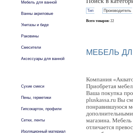
Поиск в катего
Мебель для ванной
Тип
Производитель
Ванны акриловые
Всего товаров:
22
Унитазы и биде
Сбросить фильтр
Раковины
Смесители
МЕБЕЛЬ ДЛ
Аксессуары для ванной
СТРОЙМАТЕРИАЛЫ
Компания «Аквато
Приобретая мебел
Сухие смеси
Ваша покупка про
Пены, герметики
pluskassa.ru Вы с
понравившуюся мод
Гипсокартон, профили
дополнительными 
магазина. Мебель
Сетки, ленты
отличается прево
Изоляционный материал