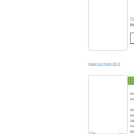
По
К
Акватон Ария 80 Н
Ко
ко
Ко
ра
Цв
че
Ши