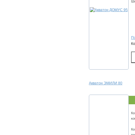
Ши
По
К
Акватон ЭМИЛИ 80
Ко
ко
Ко
ра