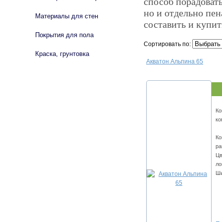
способ порадовать
но и отдельно пен
Материалы для стен
составить и купи
Покрытия для пола
Сортировать по:
Краска, грунтовка
Акватон Альпина 65
Ко
ко
Ко
ра
Цв
ло
Ши