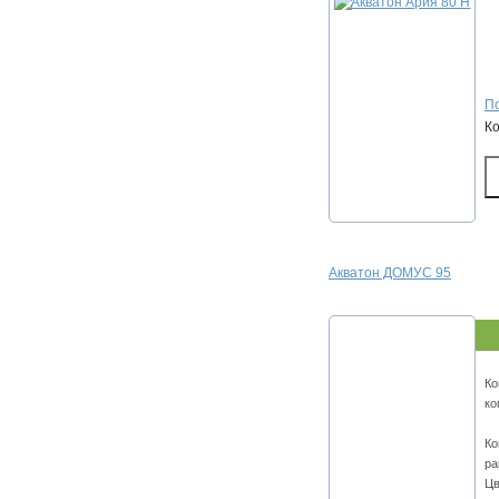
По
К
Акватон ДОМУС 95
Ко
ко
Ко
ра
Цв