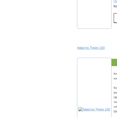
По
К
Акватон Турин 100
Ко
ко
Ко
ра
Цв
че
се
Ши