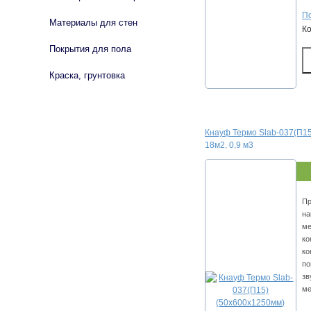
По
Материалы для стен
К
Покрытия для пола
Краска, грунтовка
Кнауф Термо Slab-037(П15
18м2, 0,9 м3
Пр
на
ме
ко
ко
по
зв
ме