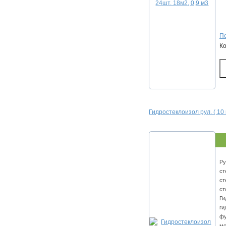
По
К
Гидростеклоизол рул. ( 10 
Ру
ст
ст
ст
Ги
ги
фу
мо