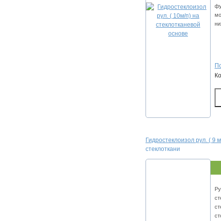
фу
мо
ни
По
К
Гидростеклоизол рул. ( 9 м
стеклоткани
Ру
ст
ст
ст