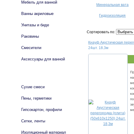
Мебель для ванной
Минеральная вата
Ванны акриловые
Гидроизоляция
Унитазы и биде
Сортировать по:
Раковины
Кнауф Акустическая перег
Смесители
24шт. 18,3м
Аксессуары для ванной
Пр
СТРОЙМАТЕРИАЛЫ
на
ме
Сухие смеси
ко
ко
Пены, герметики
по
зв
Гипсокартон, профили
ме
Сетки, ленты
Изоляционный материал