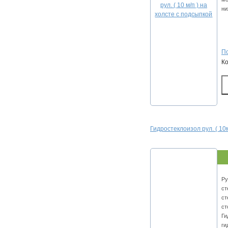
ни
По
К
Гидростеклоизол рул. ( 10
Ру
ст
ст
ст
Ги
ги