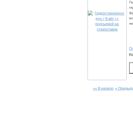
Ги
ги
фу
мо
ни
По
К
«« В начало
« Предыд