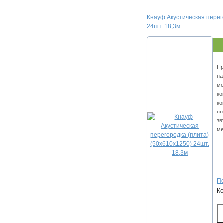
Кнауф Акустическая перег
24шт. 18,3м
Пр
на
ме
ко
ко
по
зв
ме
По
К