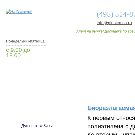
(495) 514-8
info@pluskassa.ru
8 лет на рынке! Доставка по всей
Понедельник-пятница
с 9.00 до
18.00
Заказать звонок
О МАГАЗИНЕ
ДО
Биоразлагаемая
САНТЕХНИКА
К первым относ
полиэтилена с д
Душевые кабины
Ко вторым - упа