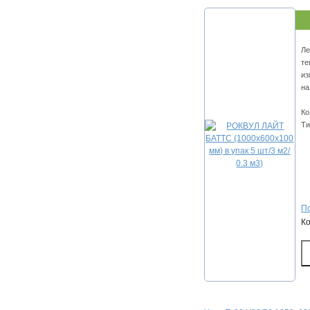
Ле
те
из
на
Ко
Ти
По
К