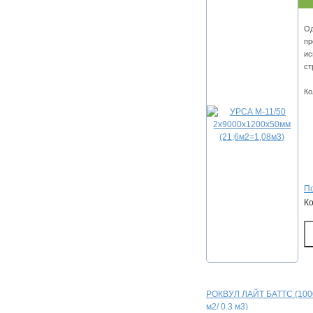
Од
пр
ис
ст
Ко
По
К
РОКВУЛ ЛАЙТ БАТТС (1000х
м2/ 0.3 м3)