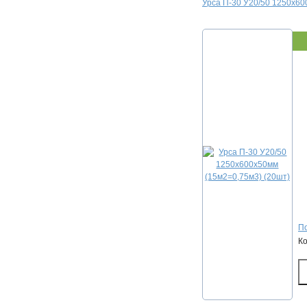
Урса П-30 У20/50 1250х60
По
К