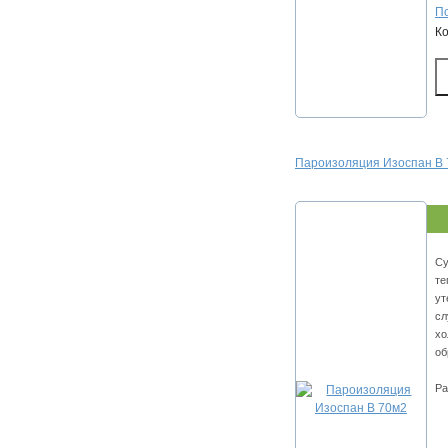
По
К
Пароизоляция Изоспан В
Су
те
ут
сл
хо
об
Ра