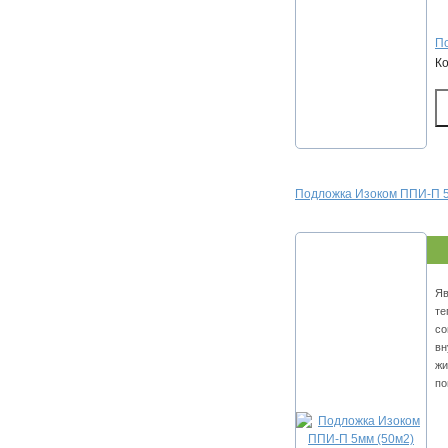
По
К
Подложка Изоком ППИ-П 5
Яв
те
со
вн
жи
по