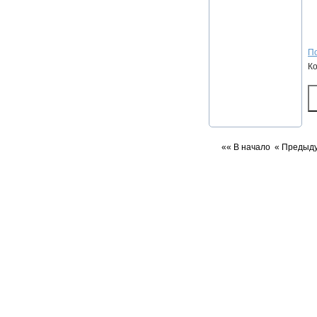
По
К
«« В начало
« Предыд