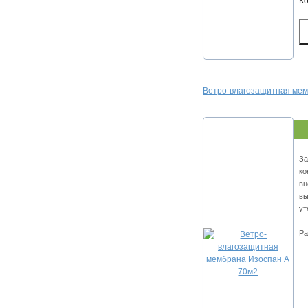
К
Ветро-влагозащитная мем
За
ко
вн
вы
ут
Ра