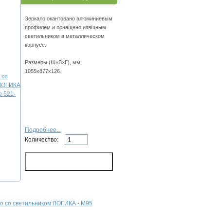
Зеркало окантовано алюминиевым
профилем и оснащено изящным
светильником в металлическом
корпусе.
Размеры (Ш×В×Г), мм:
1055х877х126.
Подробнее...
Количество:
о со светильником ЛОГИКА - М95