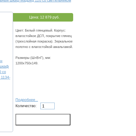
льный шкаф Мадрид 120 со светильником
Цена:
12 879 руб.
Цвет: Белый глянцевый. Корпус:
влагостойкое ДСП, покрытие глянец
(трехслойная покраска). Зеркальное
полотно с влагостойкой амальгамой.
Размеры (Ш×В×Г), мм:
1200x750x149.
Подробнее...
Количество: