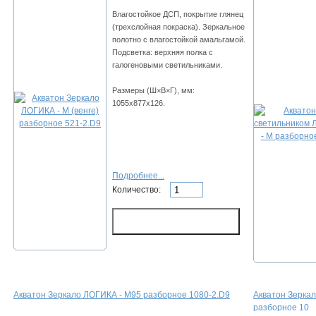
Влагостойкое ДСП, покрытие глянец
(трехслойная покраска). Зеркальное
полотно с влагостойкой амальгамой.
Подсветка: верхняя полка с
галогеновыми светильниками.
Размеры (Ш×В×Г), мм:
1055х877х126.
Подробнее...
Количество:
Акватон Зеркало ЛОГИКА - М95 разборное 1080-2.D9
Акватон Зеркал
разборное 10