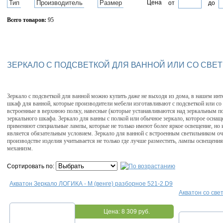
Тип
Производитель
Размер
Цена
от
до
Всего товаров:
95
Сбросить фильтр
ЗЕРКАЛО С ПОДСВЕТКОЙ ДЛЯ ВАННОЙ ИЛИ СО СВЕ
Зеркало с подсветкой для ванной можно купить даже не выходя из дома, в нашем инт
шкаф для ванной, которые производители мебели изготавливают с подсветкой или со 
встроенные в верхнюю полку, навесные (которые устанавливаются над зеркальным по
зеркального шкафа. Зеркало для ванны с полкой или обычное зеркало, которое оснащ
применяют специальные лампы, которые не только имеют более яркое освещение, но и
является обязательным условием. Зеркало для ванной с встроенным светильником оче
производстве изделия учитывается не только где лучше разместить, лампы освещения,
механизм.
Сортировать по:
Акватон Зеркало ЛОГИКА - М (венге) разборное 521-2.D9
Акватон со све
Цена:
8 309 руб.