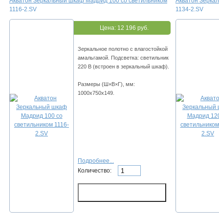
Акватон Зеркальный шкаф Мадрид 100 со светильником
Акватон Зерка
1116-2.SV
1134-2.SV
Цена:
12 196 руб.
Зеркальное полотно с влагостойкой
амальгамой. Подсветка: светильник
220 В (встроен в зеркальный шкаф).
Размеры (Ш×В×Г), мм:
1000х750х149.
Подробнее...
Количество: