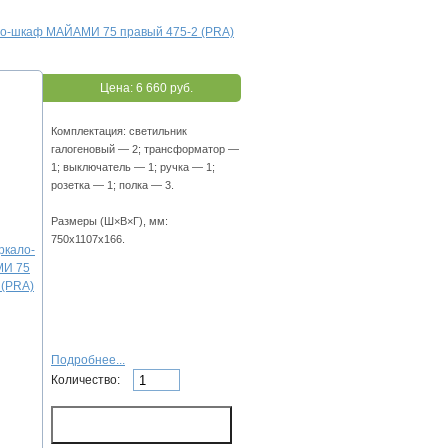
ло-шкаф МАЙАМИ 75 правый 475-2 (PRA)
Цена:
6 660 руб.
Комплектация: светильник
галогеновый — 2; трансформатор —
1; выключатель — 1; ручка — 1;
розетка — 1; полка — 3.
Размеры (Ш×В×Г), мм:
750х1107х166.
Подробнее...
Количество: