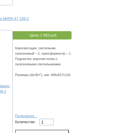
ло МИРА-47 198-2
Цена:
2 983 руб.
Комплектация: светильник
галогеновый – 2, трансформатор – 1.
Подсветка: верхняя полка с
галогеновыми светильниками.
Размеры (Ш×В×Г), мм: 496х817х120.
Подробнее...
Количество: