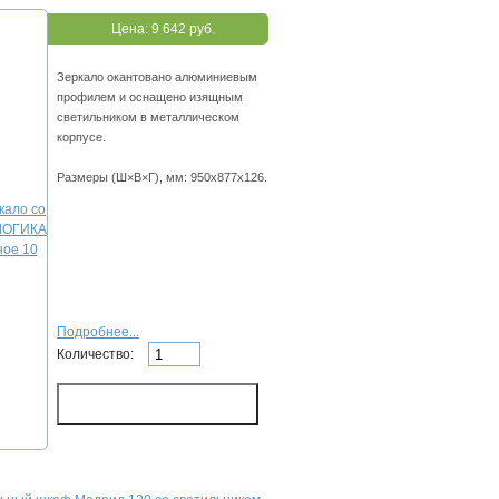
Цена:
9 642 руб.
Зеркало окантовано алюминиевым
профилем и оснащено изящным
светильником в металлическом
корпусе.
Размеры (Ш×В×Г), мм: 950х877х126.
Подробнее...
Количество: