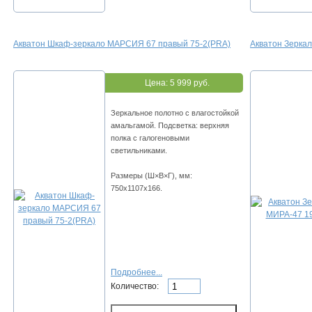
Акватон Шкаф-зеркало МАРСИЯ 67 правый 75-2(PRA)
Акватон Зерка
Цена:
5 999 руб.
Зеркальное полотно с влагостойкой
амальгамой. Подсветка: верхняя
полка с галогеновыми
светильниками.
Размеры (Ш×В×Г), мм:
750х1107х166.
Подробнее...
Количество: