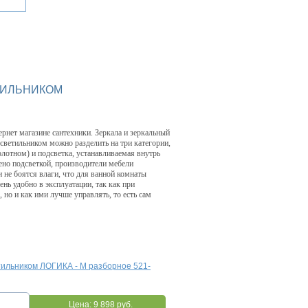
ТИЛЬНИКОМ
ернет магазине сантехники. Зеркала и зеркальный
светильником можно разделить на три категории,
лотном) и подсветка, устанавливаемая внутрь
ено подсветкой, производители мебели
 не боятся влаги, что для ванной комнаты
нь удобно в эксплуатации, так как при
 но и как ими лучше управлять, то есть сам
тильником ЛОГИКА - М разборное 521-
Цена:
9 898 руб.