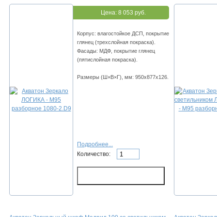
Цена:
8 053 руб.
Корпус: влагостойкое ДСП, покрытие
глянец (трехслойная покраска).
Фасады: МДФ, покрытие глянец
(пятислойная покраска).
Размеры (Ш×В×Г), мм: 950х877х126.
Подробнее...
Количество: