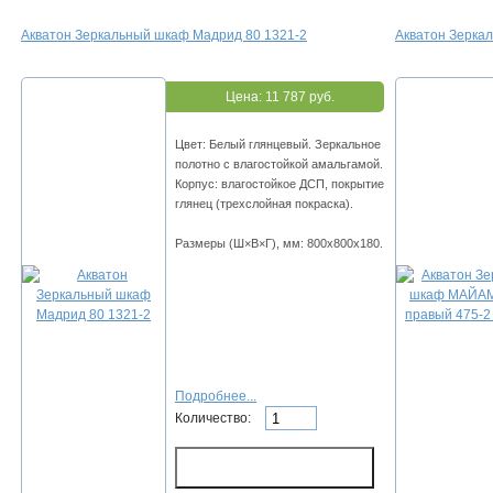
Акватон Зеркальный шкаф Мадрид 80 1321-2
Акватон Зерка
Цена:
11 787 руб.
Цвет: Белый глянцевый. Зеркальное
полотно с влагостойкой амальгамой.
Корпус: влагостойкое ДСП, покрытие
глянец (трехслойная покраска).
Размеры (Ш×В×Г), мм: 800х800х180.
Подробнее...
Количество: