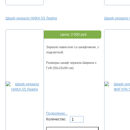
Шкаф-зеркало НИКА-55 Лев/пр
Шкаф-зеркало
Цена:
3 500 руб.
Зеркало навесное со шкафчиком, с
подсветкой.
Размеры шкаф-зеркала Ширина х
ГхВ (55х15х69 см)
Подробнее...
Количество: