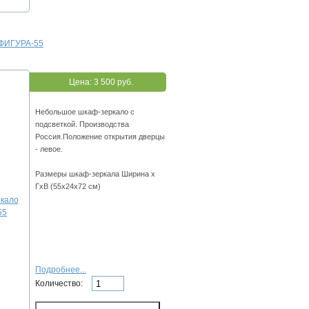
 ФИГУРА-55
Цена:
3 500 руб.
Небольшое шкаф-зеркало с
подсветкой. Производства
Россия.Положение открытия дверцы
- левое.
Размеры шкаф-зеркала Ширина х
ГхВ (55х24х72 см)
Подробнее...
Количество: