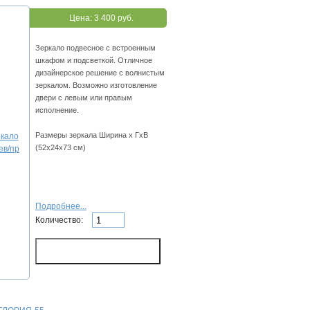
Цена:
3 400 руб.
Зеркало подвесное с встроенным
шкафом и подсветкой. Отличное
дизайнерское решение с волнистым
зеркалом. Возможно изготовление
двери с левым или правым
исполнение.
Размеры зеркала Ширина х ГхВ
(52х24х73 см)
Подробнее...
Количество: