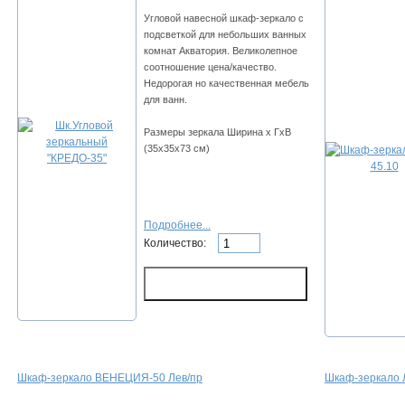
Угловой навесной шкаф-зеркало с
подсветкой для небольших ванных
комнат Акватория. Великолепное
соотношение цена/качество.
Недорогая но качественная мебель
для ванн.
Размеры зеркала Ширина х ГхВ
(35х35х73 см)
Подробнее...
Количество:
Шкаф-зеркало ВЕНЕЦИЯ-50 Лев/пр
Шкаф-зеркало 