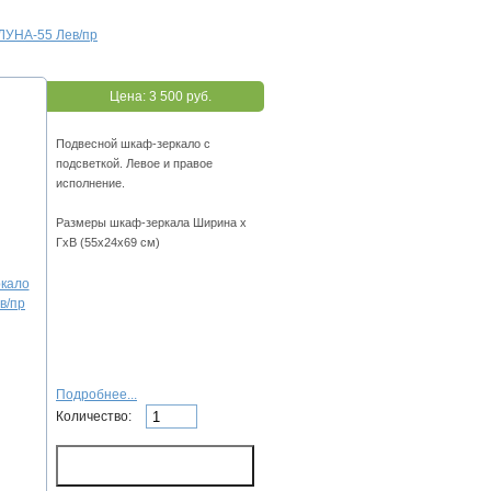
ЛУНА-55 Лев/пр
Цена:
3 500 руб.
Подвесной шкаф-зеркало с
подсветкой. Левое и правое
исполнение.
Размеры шкаф-зеркала Ширина х
ГхВ (55х24х69 см)
Подробнее...
Количество: