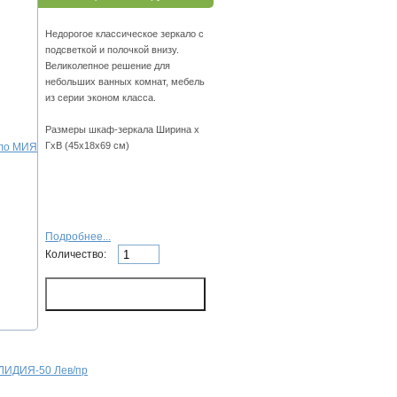
Недорогое классическое зеркало с
подсветкой и полочкой внизу.
Великолепное решение для
небольших ванных комнат, мебель
из серии эконом класса.
Размеры шкаф-зеркала Ширина х
ГхВ (45х18х69 см)
Подробнее...
Количество:
ЛИДИЯ-50 Лев/пр