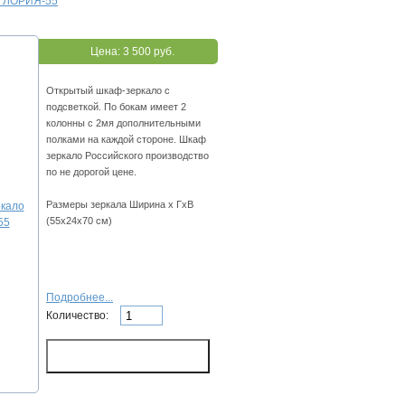
 ГЛОРИЯ-55
Цена:
3 500 руб.
Открытый шкаф-зеркало с
подсветкой. По бокам имеет 2
колонны с 2мя дополнительными
полками на каждой стороне. Шкаф
зеркало Российского производство
по не дорогой цене.
Размеры зеркала Ширина х ГхВ
(55х24х70 см)
Подробнее...
Количество: