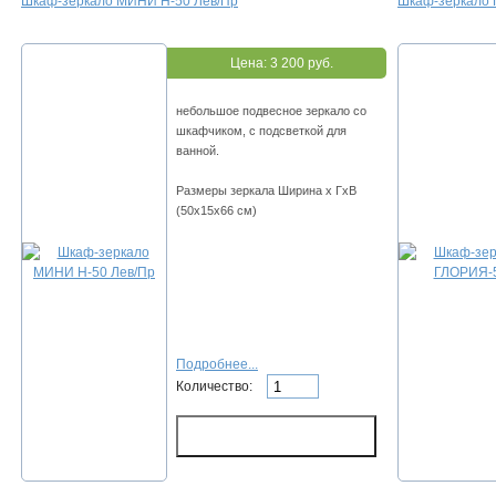
Шкаф-зеркало МИНИ Н-50 Лев/Пр
Шкаф-зеркало
Цена:
3 200 руб.
небольшое подвесное зеркало со
шкафчиком, с подсветкой для
ванной.
Размеры зеркала Ширина х ГхВ
(50х15х66 см)
Подробнее...
Количество: