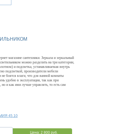
ТИЛЬНИКОМ
ернет магазине сантехники. Зеркала и зеркальный
светильником можно разделить на три категории,
лотном) и подсветка, устанавливаемая внутрь
ено подсветкой, производители мебели
 не боятся влаги, что для ванной комнаты
нь удобно в эксплуатации, так как при
 но и как ими лучше управлять, то есть сам
МИЯ 45.10
Цена:
2 800 руб.