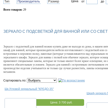
Тип
Производитель
Размер
Цена
от
до
Всего товаров:
29
Сбросить фильтр
ЗЕРКАЛО С ПОДСВЕТКОЙ ДЛЯ ВАННОЙ ИЛИ СО СВЕ
Зеркало с подсветкой для ванной можно купить даже не выходя из дома, в нашем инт
шкаф для ванной, которые производители мебели изготавливают с подсветкой или со 
встроенные в верхнюю полку, навесные (которые устанавливаются над зеркальным по
зеркального шкафа. Зеркало для ванны с полкой или обычное зеркало, которое оснащ
применяют специальные лампы, которые не только имеют более яркое освещение, но и
является обязательным условием. Зеркало для ванной с встроенным светильником оче
производстве изделия учитывается не только где лучше разместить, лампы освещения,
механизм.
Сортировать по:
Шк.Угловой зеркальный "КРЕДО-35"
Шкаф-зеркало 
Цена:
3 700 руб.