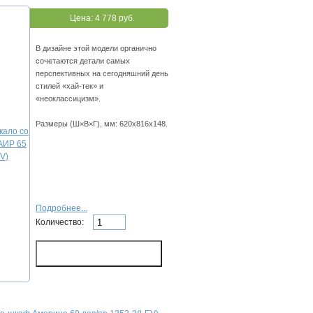
Цена:
4 778 руб.
В дизайне этой модели органично
сочетаются детали самых
перспективных на сегодняшний день
стилей «хай-тек» и
«неоклассицизм».
Размеры (Ш×В×Г), мм: 620х816х148.
Подробнее...
Количество: