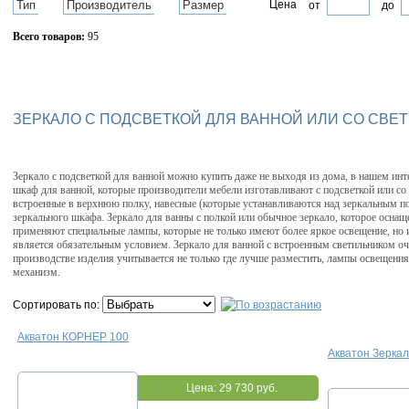
Тип
Производитель
Размер
Цена
от
до
Всего товаров:
95
Сбросить фильтр
ЗЕРКАЛО С ПОДСВЕТКОЙ ДЛЯ ВАННОЙ ИЛИ СО СВЕ
Зеркало с подсветкой для ванной можно купить даже не выходя из дома, в нашем инт
шкаф для ванной, которые производители мебели изготавливают с подсветкой или со 
встроенные в верхнюю полку, навесные (которые устанавливаются над зеркальным по
зеркального шкафа. Зеркало для ванны с полкой или обычное зеркало, которое оснащ
применяют специальные лампы, которые не только имеют более яркое освещение, но и
является обязательным условием. Зеркало для ванной с встроенным светильником оче
производстве изделия учитывается не только где лучше разместить, лампы освещения,
механизм.
Сортировать по:
Акватон КОРНЕР 100
Акватон Зерка
Цена:
29 730 руб.