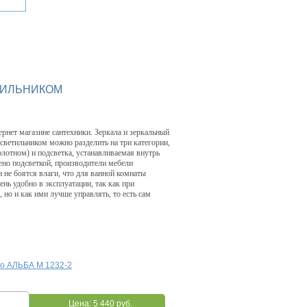
ТИЛЬНИКОМ
ернет магазине сантехники. Зеркала и зеркальный
светильником можно разделить на три категории,
лотном) и подсветка, устанавливаемая внутрь
ено подсветкой, производители мебели
 не боятся влаги, что для ванной комнаты
нь удобно в эксплуатации, так как при
 но и как ими лучше управлять, то есть сам
ло АЛЬБА М 1232-2
Цена:
5 440 руб.