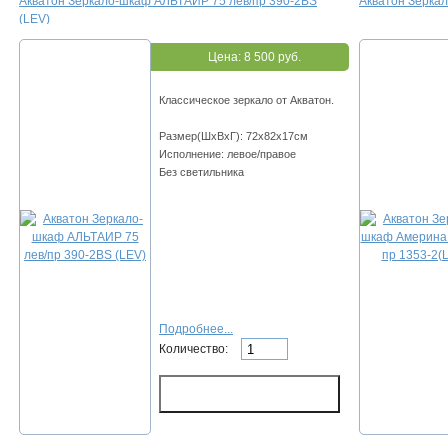
Акватон Зеркало-шкаф АЛЬТАИР 75 лев/пр 390-2BS
Акватон Зеркал
(LEV)
Цена:
8 500 руб.
Классическое зеркало от Акватон.
Размер(ШхВхГ): 72х82х17см
Исполнение: левое/правое
Без светильника
Подробнее...
Количество: