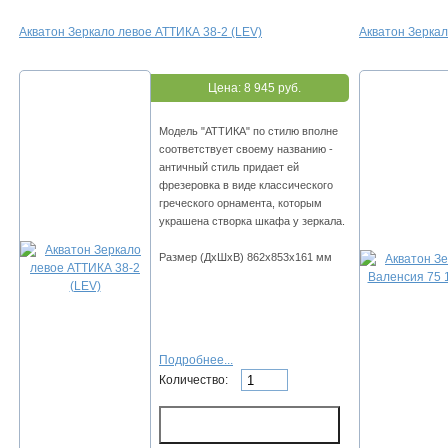
Акватон Зеркало левое АТТИКА 38-2 (LEV)
Акватон Зеркал
Цена:
8 945 руб.
Модель "АТТИКА" по стилю вполне
соответствует своему названию -
античный стиль придает ей
фрезеровка в виде классического
греческого орнамента, которым
украшена створка шкафа у зеркала.
Размер (ДхШхВ) 862х853х161 мм
Подробнее...
Количество: