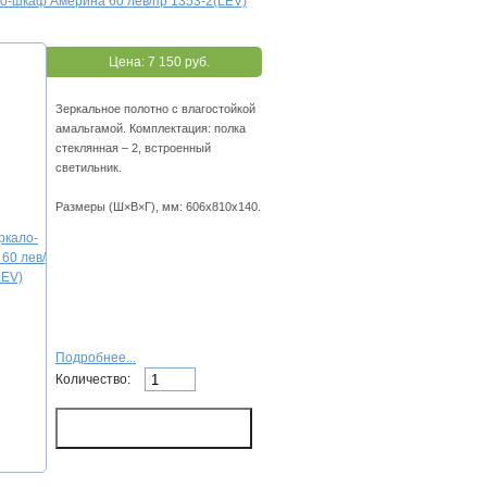
о-шкаф Америна 60 лев/пр 1353-2(LEV)
Цена:
7 150 руб.
Зеркальное полотно с влагостойкой
амальгамой. Комплектация: полка
стеклянная – 2, встроенный
светильник.
Размеры (Ш×В×Г), мм: 606х810х140.
Подробнее...
Количество: