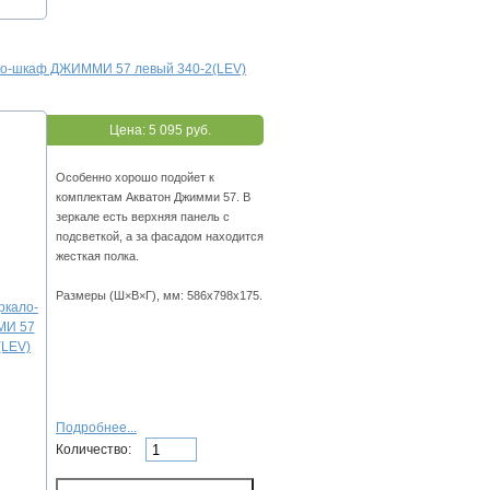
ло-шкаф ДЖИММИ 57 левый 340-2(LEV)
Цена:
5 095 руб.
Особенно хорошо подойет к
комплектам Акватон Джимми 57. В
зеркале есть верхняя панель с
подсветкой, а за фасадом находится
жесткая полка.
Размеры (Ш×В×Г), мм: 586х798х175.
Подробнее...
Количество: