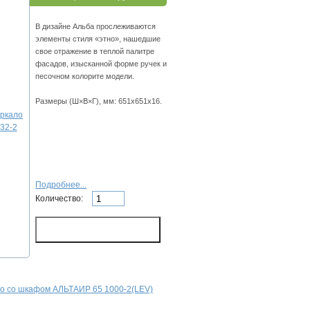
В дизайне Альба прослеживаются
элементы стиля «этно», нашедшие
свое отражение в теплой палитре
фасадов, изысканной форме ручек и
песочном колорите модели.
Размеры (Ш×В×Г), мм: 651x651x16.
Подробнее...
Количество:
ло со шкафом АЛЬТАИР 65 1000-2(LEV)