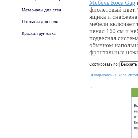
Мебель Roca Gap
фиолетовый цвет.
Материалы для стен
ящика и снабжена
Покрытия для пола
мебели включает т
пенал 160 см и не
Краска, грунтовка
подвесная система
обычном напольно
фронтальные нож
Сортировать по:
Шкаф-колонна Roca Victori
Вы
ва
из
Вы
пр