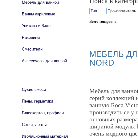
Поиск в катего
Мебель для ванной
Тип
Производитель
Ванны акриловые
Всего товаров:
2
Унитазы и биде
Сбросить фильтр
Раковины
Смесители
МЕБЕЛЬ ДЛ
NORD
Аксессуары для ванной
СТРОЙМАТЕРИАЛЫ
Сухие смеси
Мебель для ванной
серий коллекций и
Пены, герметики
ванную Roca Victo
производить ее у 
Гипсокартон, профили
основных размера
Сетки, ленты
шириной модуль. 
очень модного цве
Изоляционный материал