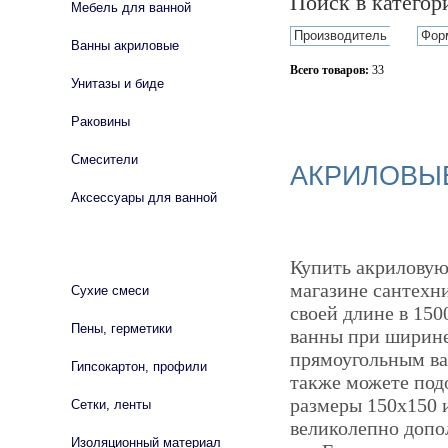
Поиск в катего
Мебель для ванной
Производитель
Фор
Ванны акриловые
Всего товаров:
33
Унитазы и биде
Сбросить фильтр
Раковины
Смесители
АКРИЛОВЫЕ
Аксессуары для ванной
СТРОЙМАТЕРИАЛЫ
Купить акриловую
магазине сантехни
Сухие смеси
своей длине в 150
Пены, герметики
ванны при ширине
прямоугольным ва
Гипсокартон, профили
также можете подо
размеры 150х150 
Сетки, ленты
великолепно допо
Изоляционный материал