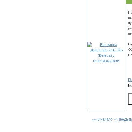
Ги
яв
чу
ра
пр
Ра
Об
Пр
По
К
«« В начало
« Предыд