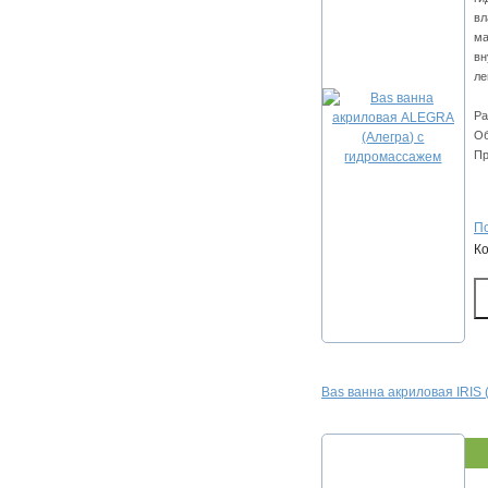
вл
ма
вн
ле
Ра
Об
Пр
По
К
Bas ванна акриловая IRIS 