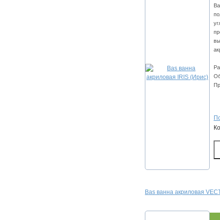
Ва
по
уг
пр
вы
ак
Ра
Об
Пр
По
К
Bas ванна акриловая VECT