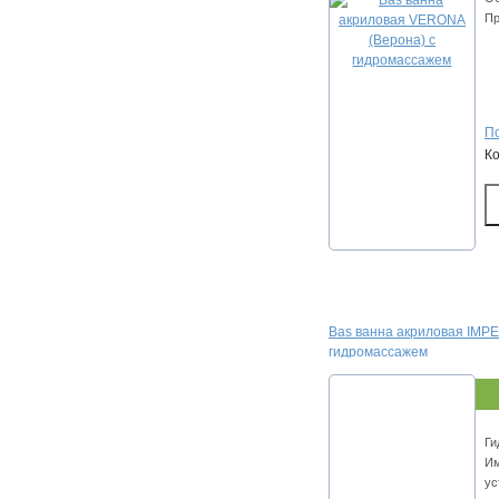
Пр
По
К
Bas ванна акриловая IMPE
гидромассажем
Ги
Им
ус