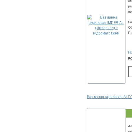
ст
ра
по
Ра
Об
Пр
По
К
Bas ванна акриловая ALEG
Ал
ги