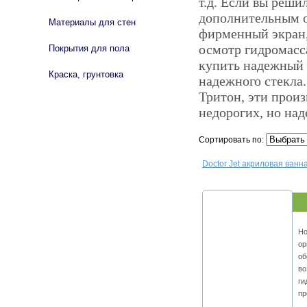
т.д. Если вы реши
дополнительным о
Материалы для стен
фирменный экран,
осмотр гидромасс
Покрытия для пола
купить надежный э
Краска, грунтовка
надежного стекла
Тритон, эти произ
недорогих, но на
Сортировать по:
Doctor Jet акриловая ванна 
Но
ор
об
во
ги
пр