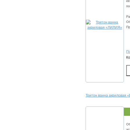
ее
по
Ра
Об
Пр
По
К
Тритон ванна акриловая 
Об
ас