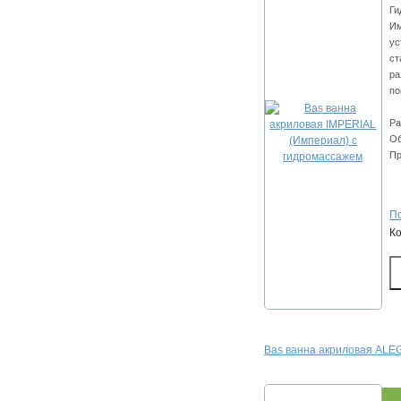
Ги
Им
ус
ст
ра
по
Ра
Об
Пр
По
К
Bas ванна акриловая ALEG