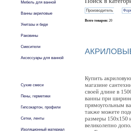
Поиск в катего
Мебель для ванной
Производитель
Фор
Ванны акриловые
Всего товаров:
20
Унитазы и биде
Сбросить фильтр
Раковины
Смесители
АКРИЛОВЫЕ
Аксессуары для ванной
СТРОЙМАТЕРИАЛЫ
Купить акриловую
магазине сантехни
Сухие смеси
своей длине в 150
Пены, герметики
ванны при ширине
прямоугольным ва
Гипсокартон, профили
также можете подо
размеры 150х150 
Сетки, ленты
великолепно допо
Изоляционный материал