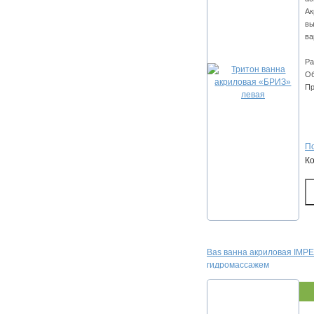
Ак
вы
ва
Ра
Об
Пр
По
К
Bas ванна акриловая IMPE
гидромассажем