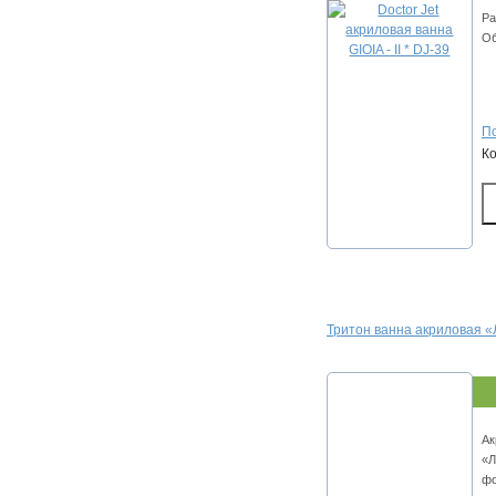
Ра
Об
По
К
Тритон ванна акриловая
Ак
«Л
фо