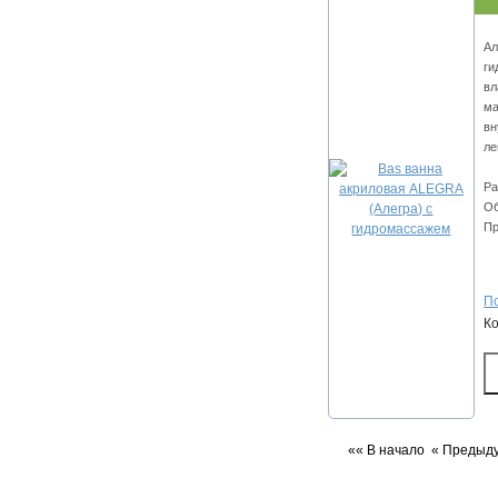
Ал
ги
вл
ма
вн
ле
Ра
Об
Пр
По
К
«« В начало
« Предыд