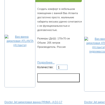
Создать комфорт в небольшом
помещении с ванной Bas Атланта
достаточно просто. маленькие
габариты весьма удачно сочетаются
с ее функциональностью и
долговечностью.
Размеры (ДхШ): 170х70 см
Объем: 205 литров
Производитель: Россия
Подробнее...
Количество:
Doctor Jet акриловая ванна PRIMA - A DJ-17
Doctor Jet акри