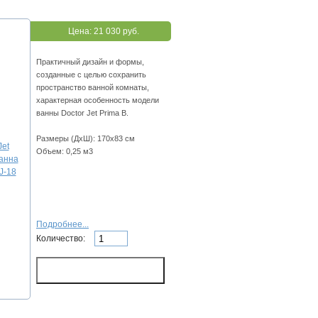
Цена:
21 030 руб.
Практичный дизайн и формы,
созданные с целью сохранить
пространство ванной комнаты,
характерная особенность модели
ванны Doctor Jet Prima B.
Размеры (ДхШ): 170х83 см
Объем: 0,25 м3
Подробнее...
Количество: