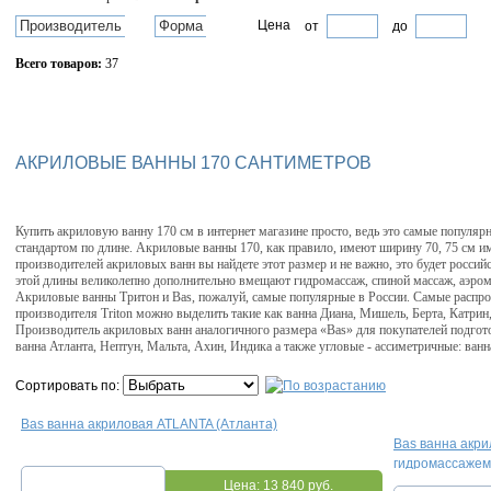
Производитель
Форма
Цена
от
до
Всего товаров:
37
Сбросить фильтр
АКРИЛОВЫЕ ВАННЫ 170 САНТИМЕТРОВ
Купить акриловую ванну 170 см в интернет магазине просто, ведь это самые популярн
стандартом по длине. Акриловые ванны 170, как правило, имеют ширину 70, 75 см и
производителей акриловых ванн вы найдете этот размер и не важно, это будет росси
этой длины великолепно дополнительно вмещают гидромассаж, спиной массаж, аэром
Акриловые ванны Тритон и Bas, пожалуй, самые популярные в России. Самые распро
производителя Triton можно выделить такие как ванна Диана, Мишель, Берта, Катрин,
Производитель акриловых ванн аналогичного размера «Bas» для покупателей подгот
ванна Атланта, Нептун, Мальта, Ахин, Индика а также угловые - ассиметричные: ванн
Сортировать по:
Bas ванна акриловая ATLANTA (Атланта)
Bas ванна акри
гидромассажем
Цена:
13 840 руб.