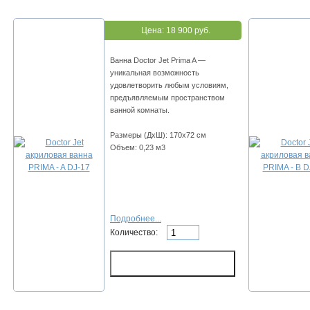
Цена:
18 900 руб.
Ванна Doctor Jet Prima A —
уникальная возможность
удовлетворить любым условиям,
предъявляемым пространством
ванной комнаты.
Размеры (ДхШ): 170х72 см
Объем: 0,23 м3
Подробнее...
Количество: