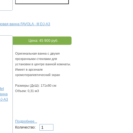
ловая ванна FAVOLA - III DJ-A3
Цена:
45 900 руб.
Оригинальная ванна с двумя
прозрачными стеклами для
установки в центре ванной комнаты.
Имеет в арсенале
хромотерапевтический экран
Размеры (ДхШ): 171х80 см
Объем: 0,31 м3
Подробнее...
Количество: