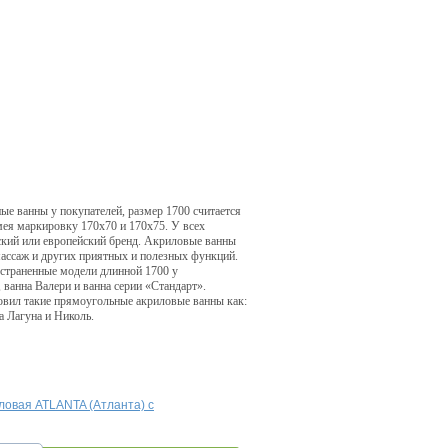
ые ванны у покупателей, размер 1700 считается
мея маркировку 170х70 и 170х75. У всех
йский или европейский бренд. Акриловые ванны
ассаж и других приятных и полезных функций.
страненные модели длинной 1700 у
 ванна Валери и ванна серии «Стандарт».
овил такие прямоугольные акриловые ванны как:
а Лагуна и Николь.
ловая ATLANTA (Атланта) с