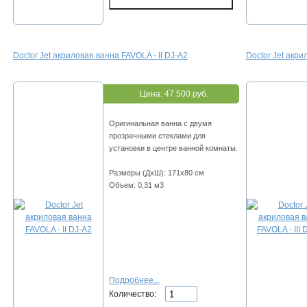
Doctor Jet акриловая ванна FAVOLA - II DJ-A2
Doctor Jet акри
Цена:
47 500 руб.
Оригинальная ванна с двумя
прозрачными стеклами для
установки в центре ванной комнаты.
Размеры (ДхШ): 171х80 см
Объем: 0,31 м3
Подробнее...
Количество: