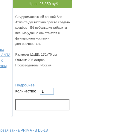
Цена:
26 850 руб.
С гидромассажной ванной Bas
Атланта достаточно просто создать
комфорт. Её небольшие габариты
весьма удачно сочетаются с
функциональностью и
долговечностью.
Размеры (ДхШ): 170х70 см
Объем: 205 литров
Производитель: Россия
Подробнее...
Количество:
ловая ванна PRIMA - B DJ-18