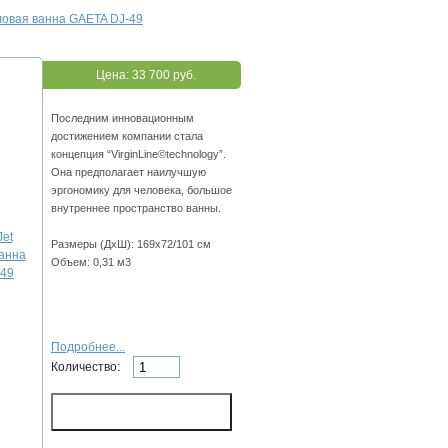
иловая ванна GAETA DJ-49
Цена:
33 700 руб.
Последним инновационным
достижением компании стала
концепция “VirginLine©technology”.
Она предполагает наилучшую
эргономику для человека, большое
внутреннее пространство ванны.
Размеры (ДхШ): 169х72/101 см
Объем: 0,31 м3
Подробнее...
Количество: