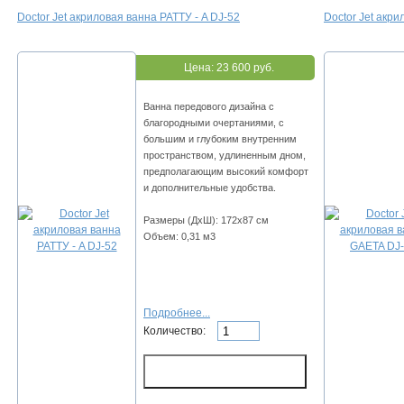
Doctor Jet акриловая ванна PATTУ - A DJ-52
Doctor Jet акр
Цена:
23 600 руб.
Ванна передового дизайна с
благородными очертаниями, с
большим и глубоким внутренним
пространством, удлиненным дном,
предполагающим высокий комфорт
и дополнительные удобства.
Размеры (ДхШ): 172х87 см
Объем: 0,31 м3
Подробнее...
Количество: