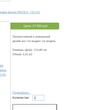
ловая ванна FAVOLA - I DJ-A1
Цена:
37 000 руб.
Прогрессивный и уникальный
дизайн вот что выдает эту модель.
Размеры (ДхШ): 171х80 см
Объем: 0,31 м3
Подробнее...
Количество: