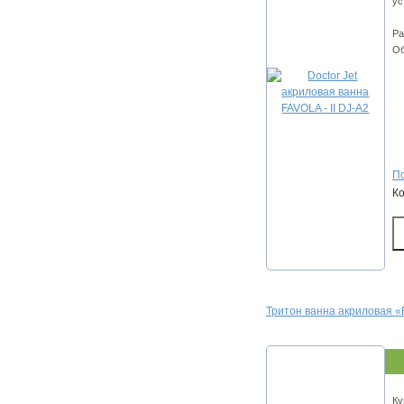
ус
Ра
Об
По
К
Тритон ванна акриловая 
Ку