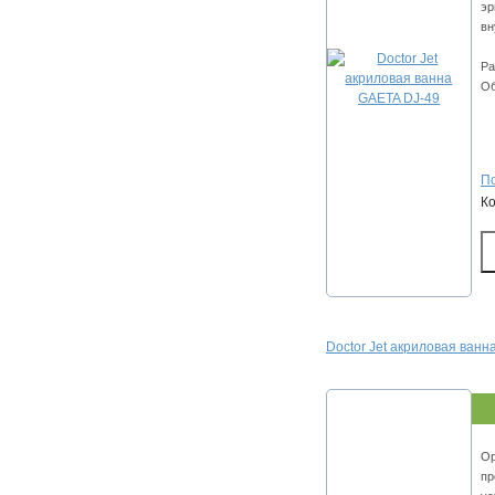
эр
вн
Ра
Об
По
К
Doctor Jet акриловая ванна
Ор
пр