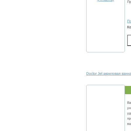
Пр
По
К
Doctor Jet акриловая ванна
Ва
ун
уд
пр
ва