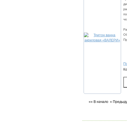
ди
ра
по
че
Ра
Об
Пр
По
К
«« В начало
« Предыд