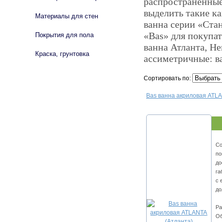
распространенные
выделить такие ка
Материалы для стен
ванна серии «Ста
«Bas» для покупа
Покрытия для пола
ванна Атланта, Не
Краска, грунтовка
ассиметричные: в
Сортировать по:
Bas ванна акриловая ATLA
Со
по
до
га
с 
до
Ра
Об