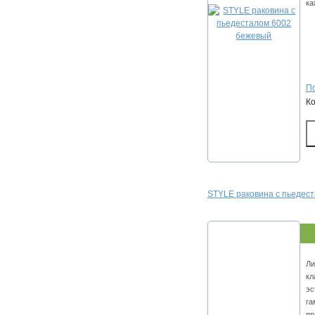
ка
По
К
STYLE раковина с пьедес
Ли
кл
эс
га
пр