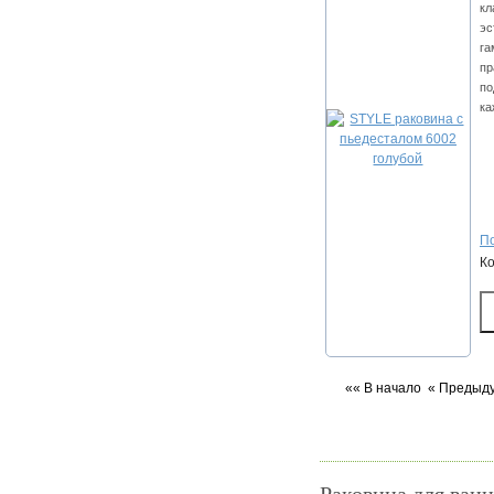
кл
эс
га
пр
по
ка
По
К
«« В начало
« Предыд