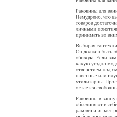
Раковина для ван
Раковины для ван
Немудрено, что вы
товаров достаточн
личными понятиям
принимать во вни
Выбирая сантехник
Он должен быть о
обихода. Если ва
какую угодно мод
отверстием под см
навесные или иду
утилитарны. Прос
остается свободны
Раковины в ванну
объединяют в себ
раковина играет 
мебельного модуля