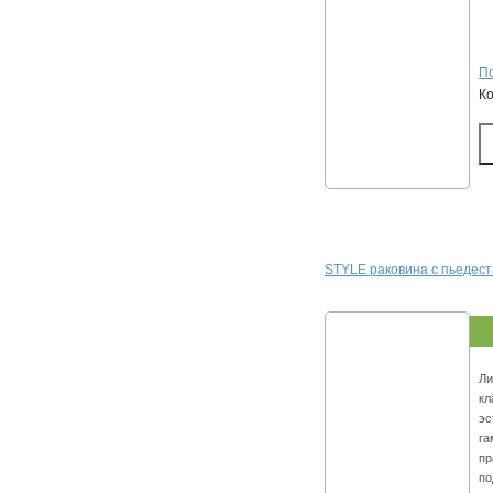
По
К
STYLE раковина с пьедес
Ли
кл
эс
га
пр
по