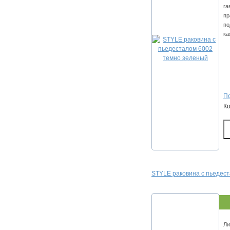
га
пр
по
ка
По
К
STYLE раковина с пьедест
Ли