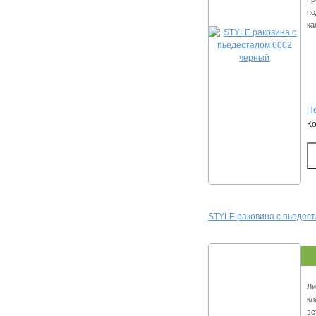
по
ка
По
К
STYLE раковина с пьедес
Ли
кл
эс